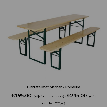
Biertafel met bierbank Premium
€
195.00
€
245.00
-
(Prijs incl. btw: €235,95)
(Prijs
incl. btw: €296,45)