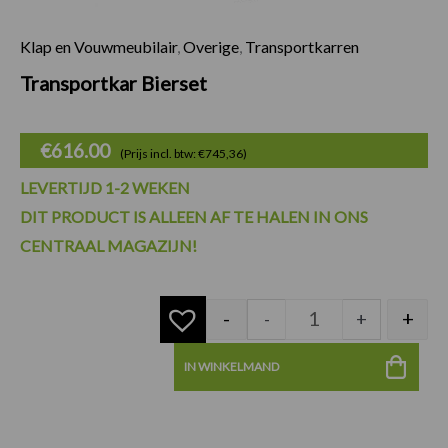
Klap en Vouwmeubilair
,
Overige
,
Transportkarren
Transportkar Biers
Transportkar Bierset
€
616.00
(Prijs incl. btw: €745,36)
LEVERTIJD 1-2 WEKEN
DIT PRODUCT IS ALLEEN AF TE HALEN IN ONS
CENTRAAL MAGAZIJN!
-
+
-
+
IN WINKELMAND