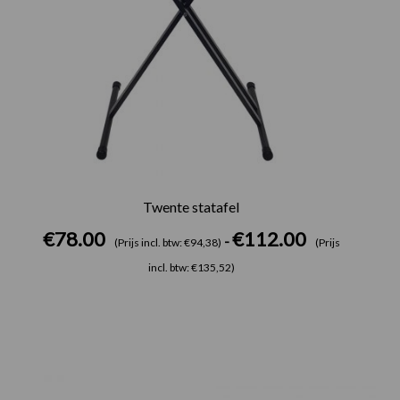
Twente statafel
€
78.00
€
112.00
-
(Prijs incl. btw: €94,38)
(Prijs
incl. btw: €135,52)
Prijsklasse:
€195.00
tot
€245.00