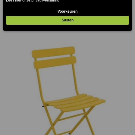
Transportkar Twente
€
289.00
(Prijs incl. btw: €349,69)