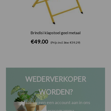
Brindisi klapstoel geel metaal
€
49.00
(Prijs incl. btw: €59,29)
WEDERVERKOPER
WORDEN?
Maak nu een een account aan in ons
partnerprogramma