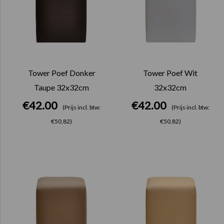
Tower Poef Donker
Tower Poef Wit
Taupe 32x32cm
32x32cm
€
42.00
€
42.00
(Prijs incl. btw:
(Prijs incl. btw:
€50,82)
€50,82)