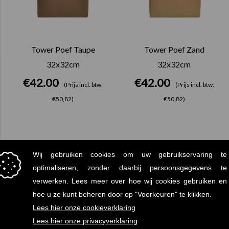
Tower Poef Taupe
Tower Poef Zand
32x32cm
32x32cm
€
42.00
€
42.00
(Prijs incl. btw:
(Prijs incl. btw:
€50,82)
€50,82)