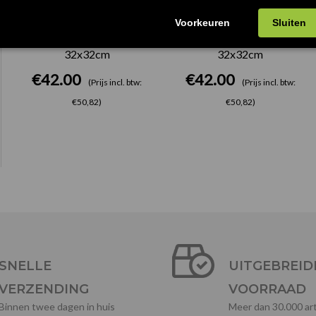
Tower Poef Zwart
Tower Poef Rood
32x32cm
32x32cm
€
42.00
€
42.00
(Prijs incl. btw:
(Prijs incl. btw:
€50,82)
€50,82)
SNELLE
UITGEBREID
VERZENDING
VOORRAAD
Binnen twee dagen in huis
Meer dan 30.000 art