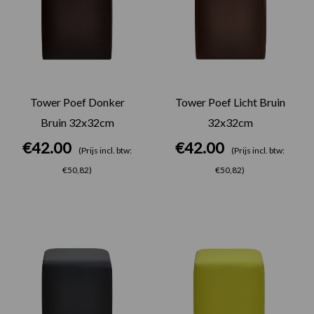
Tower Poef Donker
Tower Poef Licht Bruin
Bruin 32x32cm
32x32cm
€
42.00
€
42.00
(Prijs incl. btw:
(Prijs incl. btw:
€50,82)
€50,82)