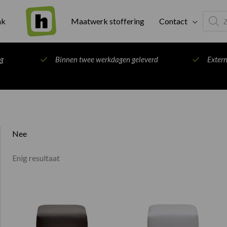
Produc
ak
Maatwerk stoffering
Contact
search
ng
Binnen twee werkdagen geleverd
Exter
Nee
Enig resultaat