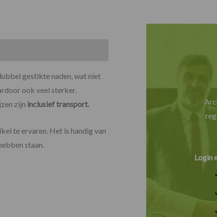
dubbel gestikte naden, wat niet
ardoor ook veel sterker.
Arc
jzen zijn
inclusief transport.
reg
el te ervaren. Het is handig van
 hebben staan.
Login 