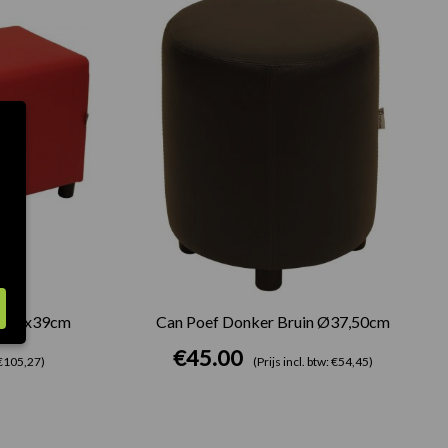
od 78x39cm
Can Poef Donker Bruin Ø37,50cm
€
45.00
: €105,27)
(Prijs incl. btw: €54,45)