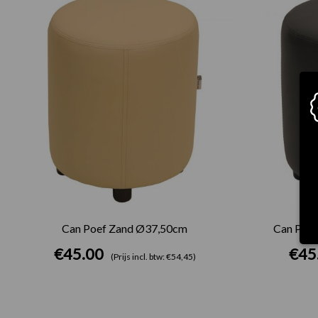
Can Poef Zand Ø37,50cm
Can Poef
€
45.00
€
45
(Prijs incl. btw: €54,45)