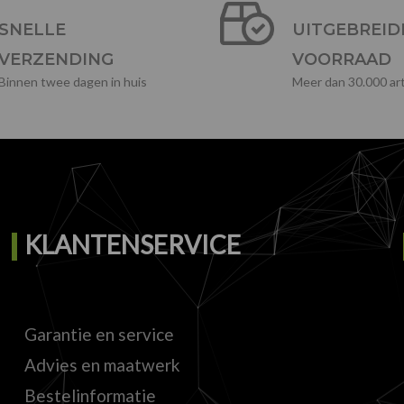
SNELLE
UITGEBREID
VERZENDING
VOORRAAD
Binnen twee dagen in huis
Meer dan 30.000 art
KLANTENSERVICE
Garantie en service
Advies en maatwerk
Bestelinformatie