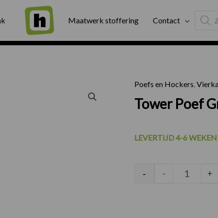
Produc
ng
Binnen twee werkdagen geleverd
Exter
ak
Maatwerk stoffering
Contact
search
Poefs en Hockers
,
Vierka
Tower Po
Tower Poef 
LEVERTIJD 4-6 WEKEN
-
-
+