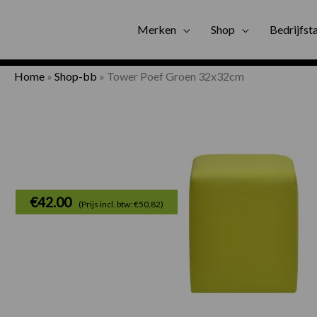
Gratis bezorgi
Merken
Shop
Bedrijfst
Home
»
Shop-bb
»
Tower Poef Groen 32x32cm
€
42.00
(Prijs incl. btw: €50,82)