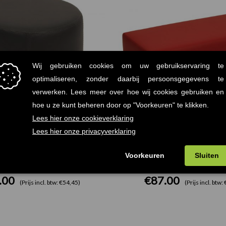
 Antraciet Grijs Ø37,50cm
Brick Poef Rechthoek Ro
.00
€
87.00
(Prijs incl. btw: €54,45)
(Prijs incl. btw