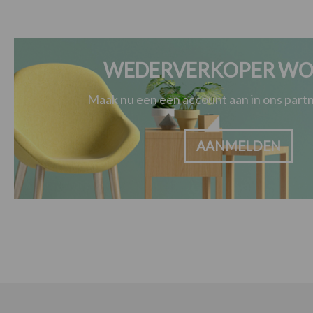
WEDERVERKOPER WO
Maak nu een een account aan in ons par
AANMELDEN