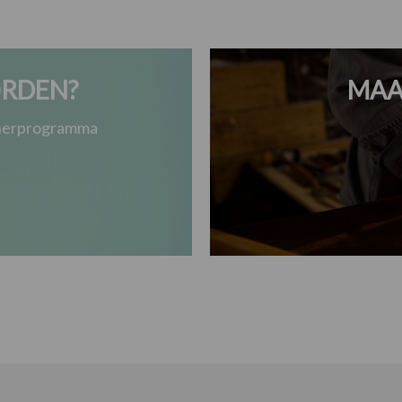
RDEN?
MAA
tnerprogramma