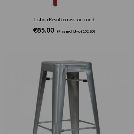
Lisboa Resol terrasstoel rood
€
85.00
(Prijs incl. btw: €102,85)