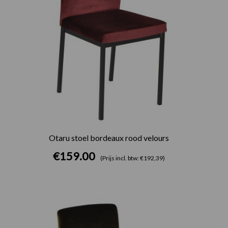
Otaru stoel bordeaux rood velours
€
159.00
(Prijs incl. btw: €192,39)