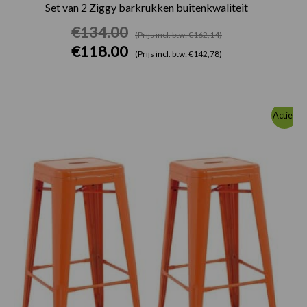
Set van 2 Ziggy barkrukken buitenkwaliteit
€
134.00
(Prijs incl. btw: €162,14)
€
118.00
(Prijs incl. btw: €142,78)
Oorspronkelijke
Huidige
Actie!
prijs
prijs
was:
is:
€118.00.
€110.00.