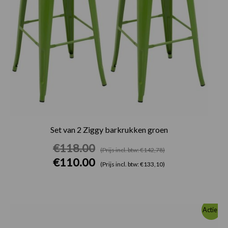
Set van 2 Ziggy barkrukken groen
€
118.00
(Prijs incl. btw: €142,78)
€
110.00
(Prijs incl. btw: €133,10)
Oorspronkelijke
Huidige
Actie!
prijs
prijs
was:
is: