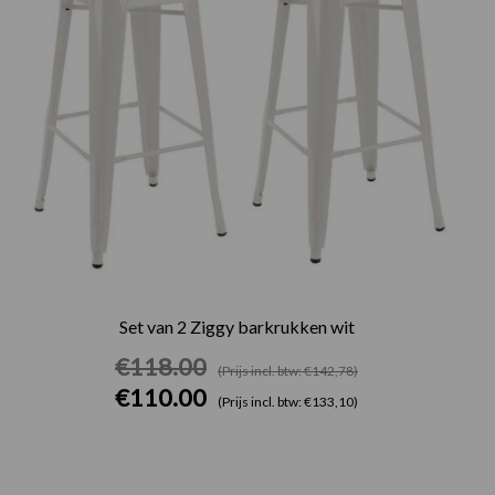
Set van 2 Ziggy barkrukken wit
€
118.00
(Prijs incl. btw: €142,78)
€
110.00
(Prijs incl. btw: €133,10)