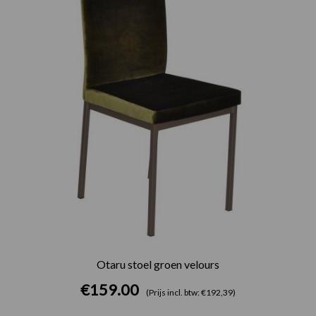
Otaru stoel groen velours
€
159.00
(Prijs incl. btw: €192,39)