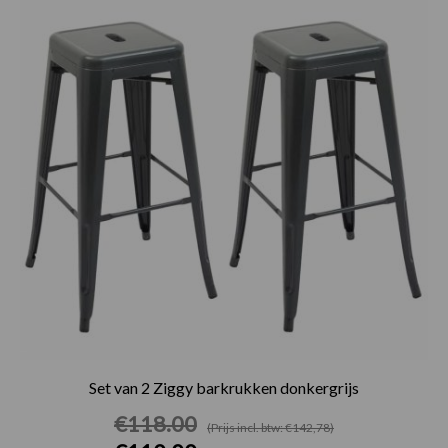
€118.00.
€110.00.
Set van 2 Ziggy barkrukken donkergrijs
€
118.00
(Prijs incl. btw: €142,78)