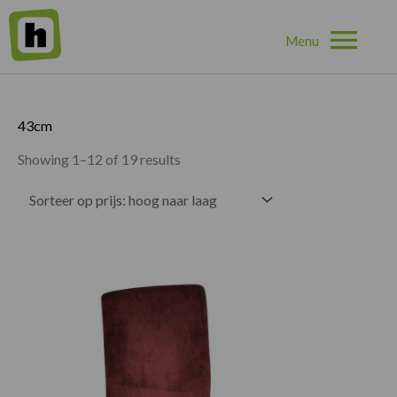
Hoo
Home
»
43cm
43cm
Showing 1–12 of 19 results