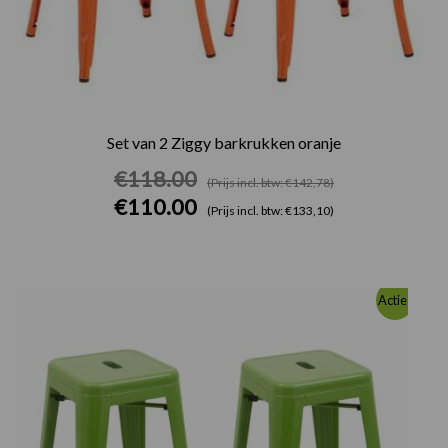
Set van 2 Ziggy barkrukken oranje
€
118.00
(Prijs incl. btw: €142,78)
€
110.00
(Prijs incl. btw: €133,10)
Oorspronkelijke
Huidige
Actie!
prijs
prijs
was:
is:
€118.00.
€110.00.