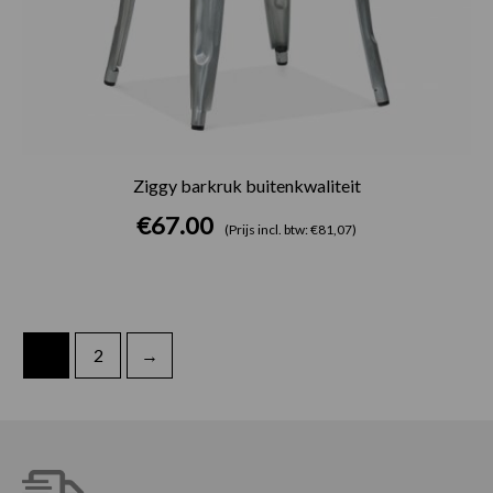
Ziggy barkruk buitenkwaliteit
€
67.00
(Prijs incl. btw: €81,07)
1
2
→