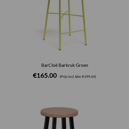
BarCloë Barkruk Groen
€
165.00
(Prijs incl. btw: €199,65)