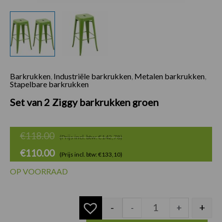
Barkrukken
,
Industriële barkrukken
,
Metalen barkrukken
,
Set van 2 Ziggy ba
Oorspronkelijke
Huidige
Stapelbare barkrukken
prijs
prijs
Set van 2 Ziggy barkrukken groen
was:
is:
€118.00.
€110.00.
€
118.00
(Prijs incl. btw: €142,78)
€
110.00
(Prijs incl. btw: €133,10)
OP VOORRAAD
-
+
-
+