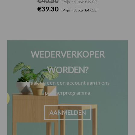
€
40.50
(Prijs incl. btw: €49,00)
€
39.30
(Prijs incl. btw: €47,55)
WEDERVERKOPER
WORDEN?
Maak nu een een account aan in ons
partnerprogramma
AANMELDEN