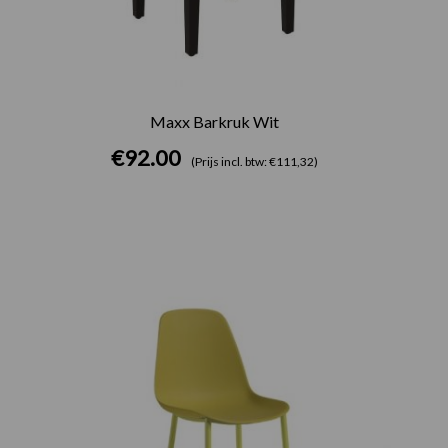
Maxx Barkruk Wit
€
92.00
(Prijs incl. btw: €111,32)