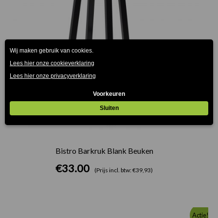
Bistro Barkruk Blank Beuken
€
33.00
(Prijs incl. btw: €39,93)
Oorspronkelijke
Huidige
Actie!