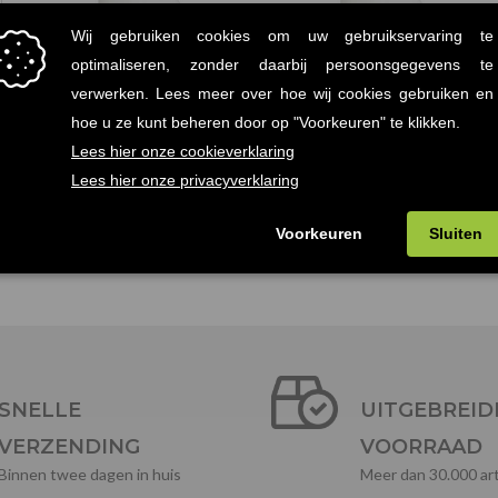
Flash LED Lamp Zwart
Flash LED Lamp Geel
€
114.00
€
114.00
(Prijs incl.
(Prijs incl.
btw: €137,94)
btw: €137,94)
SNELLE
UITGEBREID
VERZENDING
VOORRAAD
Binnen twee dagen in huis
Meer dan 30.000 art