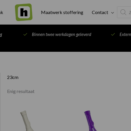
Produc
ak
Maatwerk stoffering
Contact
search
ng
Binnen twee werkdagen geleverd
Exter
23cm
Enig resultaat