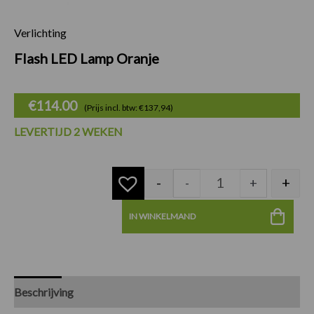
Verlichting
Flash LED Lamp Ora
Flash LED Lamp Oranje
€
114.00
(Prijs incl. btw: €137,94)
LEVERTIJD 2 WEKEN
-
+
-
+
IN WINKELMAND
Beschrijving
Specificaties