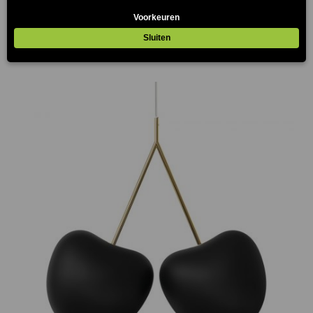
Flash LED Lamp Paars
€
114.00
(Prijs incl. btw: €137,94)