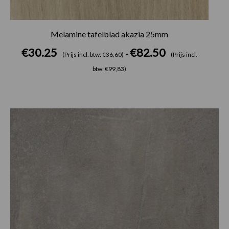
Melamine tafelblad akazia 25mm
€
30.25
€
82.50
-
(Prijs incl. btw: €36,60)
(Prijs incl.
btw: €99,83)
Prijsklasse:
€30.25
tot
€82.50