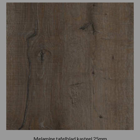
Prijsklasse:
€30.25
tot
€82.50
Melamine tafelblad kasteel 25mm