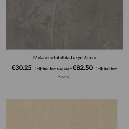
Melamine tafelblad oxyd 25mm
€
30.25
€
82.50
-
(Prijs incl. btw: €36,60)
(Prijs incl. btw:
€99,83)
Prijsklasse:
€30.25
tot
€82.50