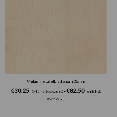
Melamine tafelblad ahorn 25mm
€
30.25
€
82.50
-
(Prijs incl. btw: €36,60)
(Prijs incl.
btw: €99,83)