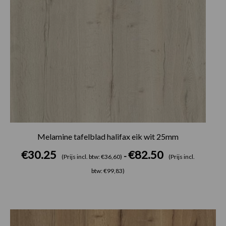
Melamine tafelblad halifax eik wit 25mm
€
30.25
€
82.50
-
(Prijs incl. btw: €36,60)
(Prijs incl.
btw: €99,83)
Prijsklasse:
€30.25