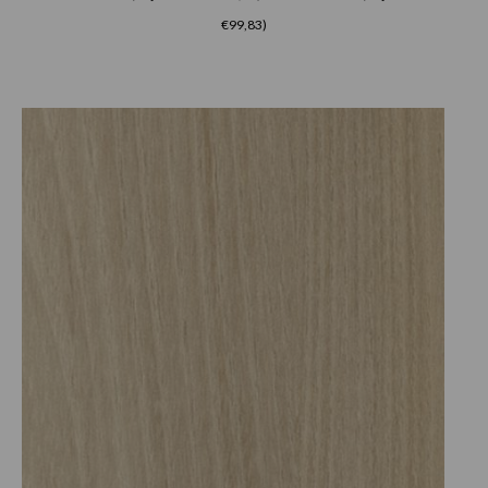
€99,83)
Prijsklasse:
€30.25
tot
€82.50