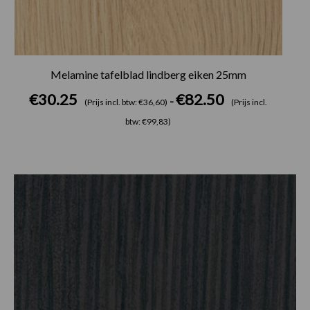
Melamine tafelblad lindberg eiken 25mm
€
30.25
€
82.50
-
(Prijs incl. btw: €36,60)
(Prijs incl.
btw: €99,83)
Prijsklasse:
€30.25
tot
€82.50