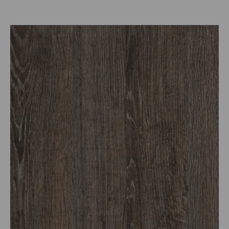
Prijsklasse:
€30.25
tot
€82.50