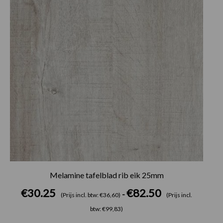
Melamine tafelblad rib eik 25mm
€
30.25
€
82.50
-
(Prijs incl. btw: €36,60)
(Prijs incl.
btw: €99,83)