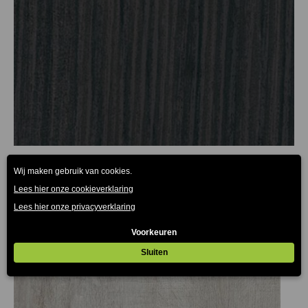
Melamine tafelblad hacienda zwart 25mm
€
30.25
€
82.50
-
(Prijs incl. btw: €36,60)
(Prijs incl. btw:
€99,83)
Prijsklasse:
€30.25
tot
€82.50