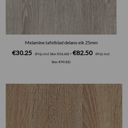
Melamine tafelblad delano eik 25mm
€
30.25
€
82.50
-
(Prijs incl. btw: €36,60)
(Prijs incl.
btw: €99,83)
Prijsklasse:
€30.25
tot
€82.50