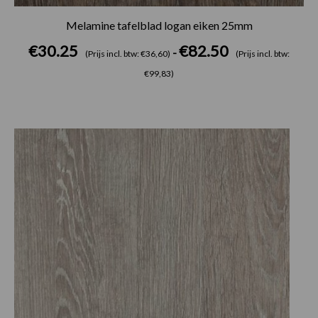
Melamine tafelblad logan eiken 25mm
€
30.25
€
82.50
-
(Prijs incl. btw: €36,60)
(Prijs incl. btw:
€99,83)
Prijsklasse:
€30.25
tot
€82.50