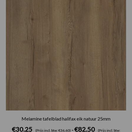
tot
€82.50
Melamine tafelblad halifax eik natuur 25mm
€
30.25
€
82.50
-
(Prijs incl. btw: €36,60)
(Prijs incl. btw: