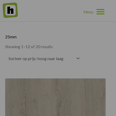
Hoo
Home
»
25mm
25mm
Showing 1–12 of 20 results
Prijsklasse:
€30.25
tot
€82.50