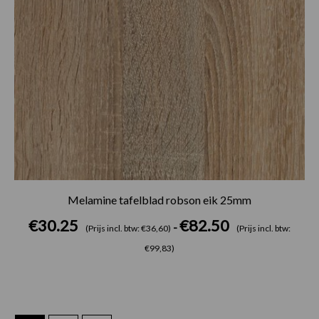
Melamine tafelblad robson eik 25mm
€
30.25
€
82.50
-
(Prijs incl. btw: €36,60)
(Prijs incl. btw:
€99,83)