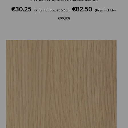
€
30.25
€
82.50
-
(Prijs incl. btw: €36,60)
(Prijs incl. btw:
€99,83)
Prijsklasse:
€30.25
tot
€82.50