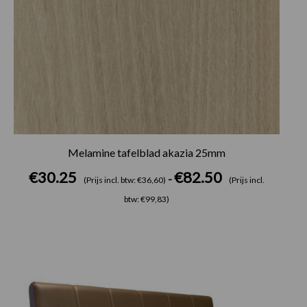
Melamine tafelblad akazia 25mm
€
30.25
€
82.50
-
(Prijs incl. btw: €36,60)
(Prijs incl.
btw: €99,83)