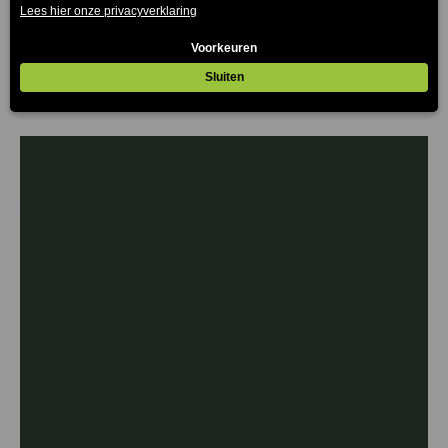
€
30.25
€
82.50
-
(Prijs incl. btw: €36,60)
(Prijs incl.
btw: €99,83)
Prijsklasse:
€30.25
tot
€82.50