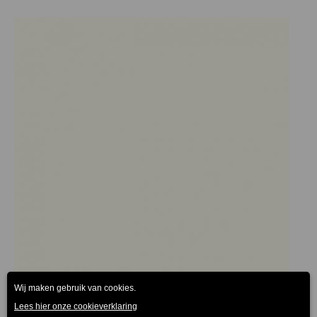
Prijsklasse:
€30.25
tot
€82.50
Melamine tafelblad wit 25mm