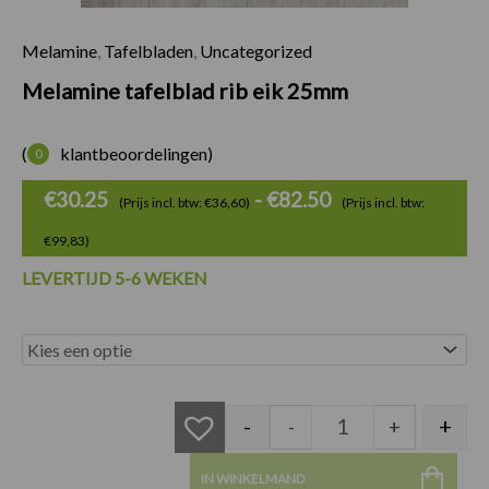
Melamine
,
Tafelbladen
,
Uncategorized
Prijsklasse:
Melamine tafelblad rib eik 25mm
€30.25
tot
(
klantbeoordelingen)
0
€82.50
€
30.25
-
€
82.50
(Prijs incl. btw: €36,60)
(Prijs incl. btw:
€99,83)
LEVERTIJD 5-6 WEKEN
Melamine tafelblad
-
+
-
+
IN WINKELMAND