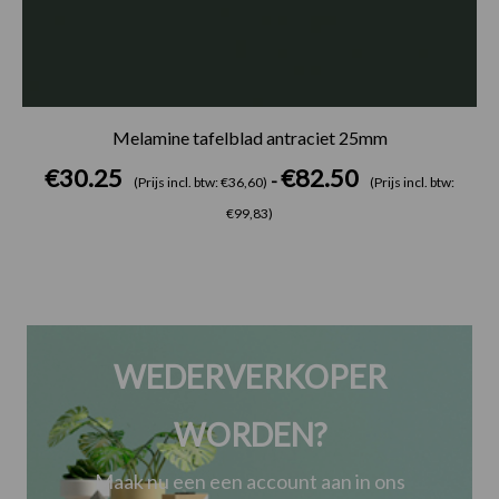
Melamine tafelblad antraciet 25mm
€
30.25
€
82.50
-
(Prijs incl. btw: €36,60)
(Prijs incl. btw:
€99,83)
WEDERVERKOPER
WORDEN?
Maak nu een een account aan in ons