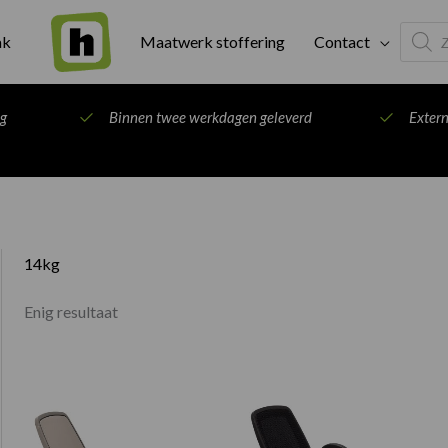
Produc
ak
Maatwerk stoffering
Contact
search
ng
Binnen twee werkdagen geleverd
Exter
14kg
Enig resultaat