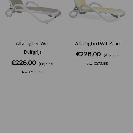
Alfa Ligbed Wit-
Alfa Ligbed Wit-Zand
Duifgrijs
€
228.00
(Prijs incl.
€
228.00
btw: €275,88)
(Prijs incl.
btw: €275,88)