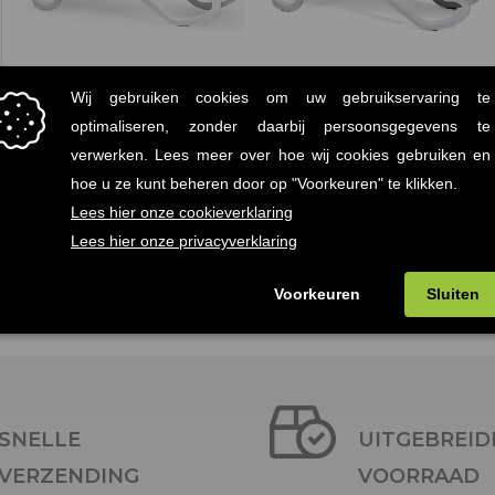
Alfa Ligbed Wit-Blauw
Alfa Ligbed Wit
€
228.00
€
228.00
(Prijs incl.
(Prijs incl.
btw: €275,88)
btw: €275,88)
SNELLE
UITGEBREID
VERZENDING
VOORRAAD