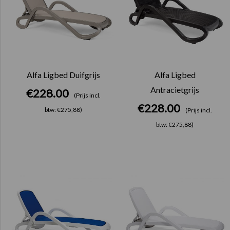
Alfa Ligbed Duifgrijs
Alfa Ligbed
Antracietgrijs
€
228.00
(Prijs incl.
€
228.00
btw: €275,88)
(Prijs incl.
btw: €275,88)