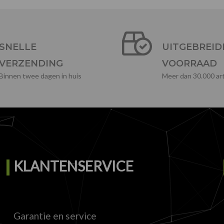
SNELLE
UITGEBREID
VERZENDING
VOORRAAD
Binnen twee dagen in huis
Meer dan 30.000 art
KLANTENSERVICE
Garantie en service