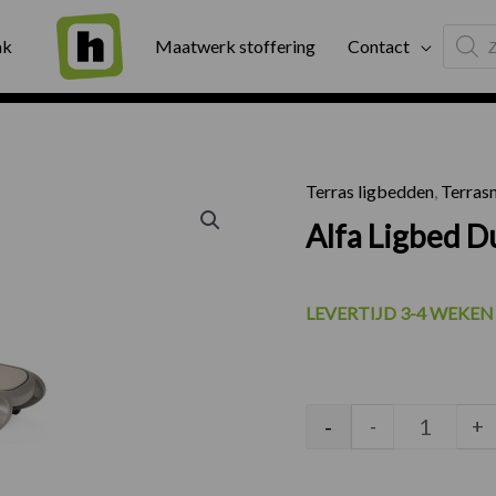
Produc
ng
Binnen twee werkdagen geleverd
Exter
ak
Maatwerk stoffering
Contact
search
Terras ligbedden
,
Terras
Alfa Ligb
Alfa Ligbed Du
LEVERTIJD 3-4 WEKEN
-
-
+