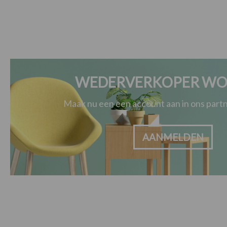
WEDERVERKOPER WO
Maak nu een een account aan in ons par
AANMELDEN