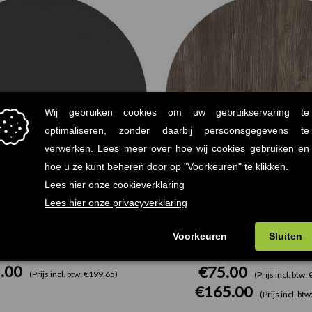
€75.00
tot
€165.00
js Terrastafelblad Werzalit
Ponderosa Grijs Terrast
Werzalit
.00
-
(Prijs incl. btw: €90,75)
.00
€
75.00
(Prijs incl. btw: €199,65)
(Prijs incl. btw:
€
165.00
(Prijs incl. bt