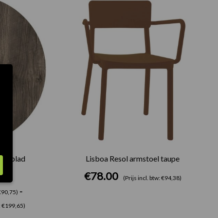
€75.00
tot
€165.00
afelblad
Lisboa Resol armstoel taupe
€
78.00
(Prijs incl. btw: €94,38)
-
 €90,75)
w: €199,65)