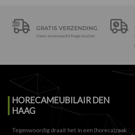
GRATIS VERZENDING
Geen onverwacht hoge kosten
HORECAMEUBILAIR DEN
HAAG
Tegenwoordig draait het in een (horeca)zaak