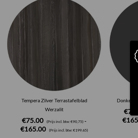
€75.00
tot
€165.00
Tempera Zilver Terrastafelblad
Donkergri
Werzalit
€
75
€
165
€
75.00
-
(Prijs incl. btw: €90,75)
€
165.00
(Prijs incl. btw: €199,65)