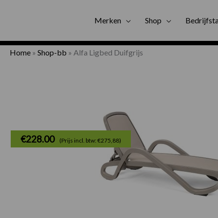
Gratis bezorgi
Merken
Shop
Bedrijfst
Home
»
Shop-bb
»
Alfa Ligbed Duifgrijs
€
228.00
(Prijs incl. btw: €275,88)