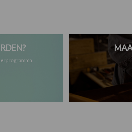
RDEN?
MAA
tnerprogramma