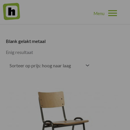
Hoo
Home
»
Blank gelakt metaal
Blank gelakt metaal
Enig resultaat