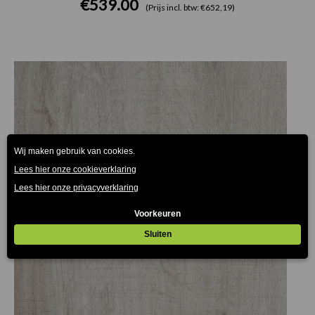
€
539.00
(Prijs incl. btw: €652,19)
Prijsklasse:
€30.25
tot
€82.50