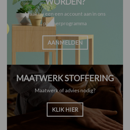
WORDEN?
Maak nu een een account aan in ons
partnerprogramma
AANMELDEN
MAATWERK STOFFERING
Maatwerk of advies nodig?
KLIK HIER