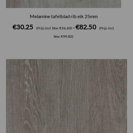
Melamine tafelblad rib eik 25mm
€
30.25
€
82.50
-
(Prijs incl. btw: €36,60)
(Prijs incl.
btw: €99,83)
Prijsklasse:
€30.25
tot
€82.50