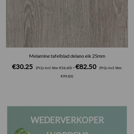
Melamine tafelblad delano eik 25mm
€
30.25
€
82.50
-
(Prijs incl. btw: €36,60)
(Prijs incl. btw:
€99,83)
WEDERVERKOPER