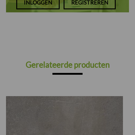
INLOGGEN
REGISTREREN
Gerelateerde producten
Prijsklasse:
€30.25
tot
€82.50