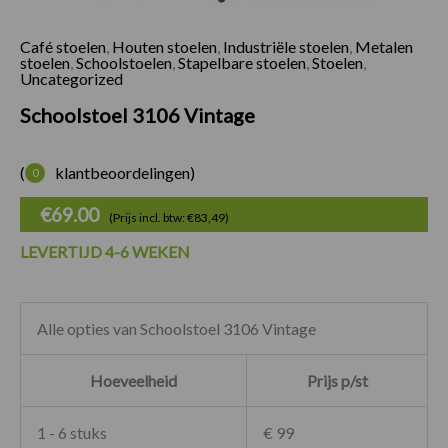
Café stoelen
,
Houten stoelen
,
Industriële stoelen
,
Metalen
stoelen
,
Schoolstoelen
,
Stapelbare stoelen
,
Stoelen
,
Uncategorized
Schoolstoel 3106 Vintage
(
klantbeoordelingen)
0
€
69.00
(Prijs incl. btw: €83,49)
LEVERTIJD 4-6 WEKEN
Alle opties van Schoolstoel 3106 Vintage
Hoeveelheid
Prijs p/st
1 - 6 stuks
€ 99