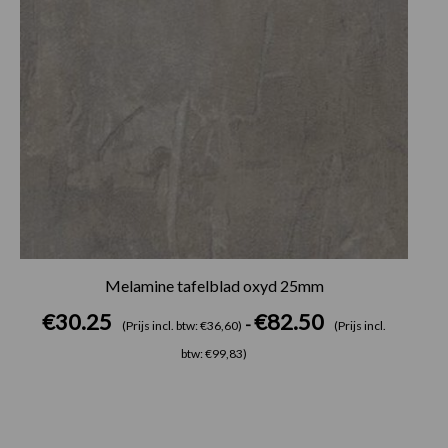
Melamine tafelblad oxyd 25mm
€
30.25
€
82.50
-
(Prijs incl. btw: €36,60)
(Prijs incl.
btw: €99,83)