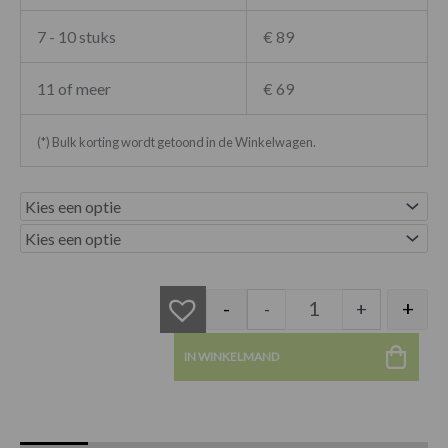
7 - 10 stuks
€ 89
11 of meer
€ 69
(*) Bulk korting wordt getoond in de Winkelwagen.
Schoolstoel 3106 V
-
+
-
+
IN WINKELMAND