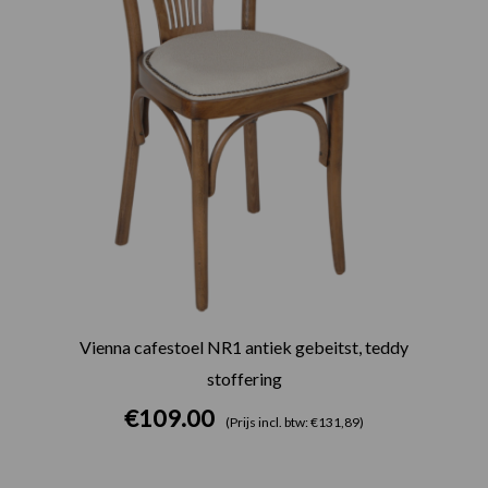
Vienna cafestoel NR1 antiek gebeitst, teddy
stoffering
€
109.00
(Prijs incl. btw: €131,89)