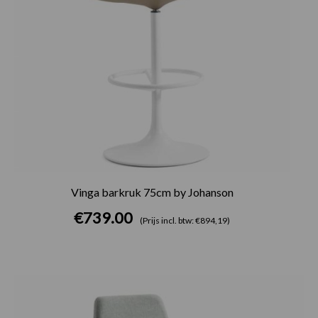
Vinga barkruk 75cm by Johanson
€
739.00
(Prijs incl. btw: €894,19)