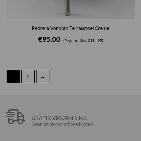
Pedrera Vondom Terrasstoel Creme
€
95.00
(Prijs incl. btw: €114,95)
1
2
→
GRATIS VERZENDING
Geen onverwacht hoge kosten