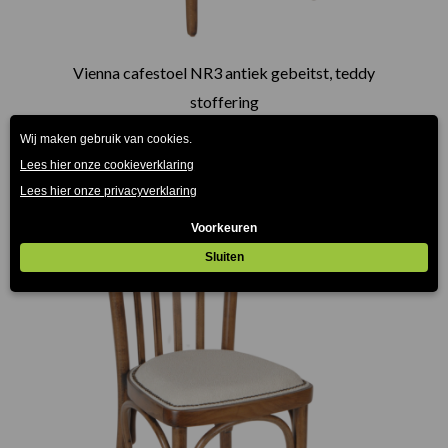
Vienna cafestoel NR3 antiek gebeitst, teddy
stoffering
€
109.00
(Prijs incl. btw: €131,89)