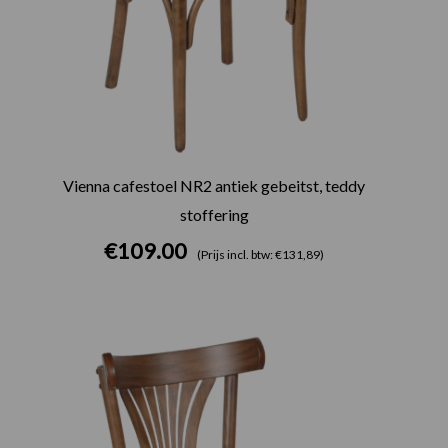
Vienna cafestoel NR2 antiek gebeitst, teddy
stoffering
€
109.00
(Prijs incl. btw: €131,89)