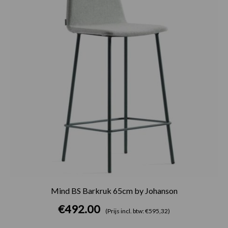
Mind BS Barkruk 65cm by Johanson
€
492.00
(Prijs incl. btw: €595,32)