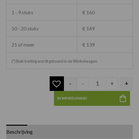
1 - 9 stuks
€ 160
10 - 20 stuks
€ 149
21 of meer
€ 139
(*) Bulk korting wordt getoond in de Winkelwagen.
-
+
-
+
IN WINKELMAND
Beschrijving
Specificaties
Beoordelingen (0)