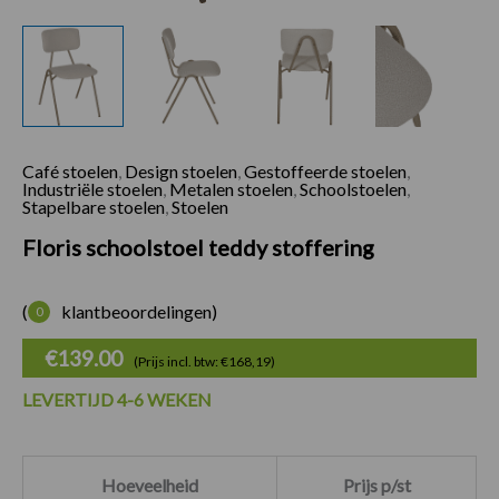
Café stoelen
,
Design stoelen
,
Gestoffeerde stoelen
,
Floris schoolstoel 
Industriële stoelen
,
Metalen stoelen
,
Schoolstoelen
,
Stapelbare stoelen
,
Stoelen
Floris schoolstoel teddy stoffering
(
klantbeoordelingen)
0
€
139.00
(Prijs incl. btw: €168,19)
LEVERTIJD 4-6 WEKEN
Hoeveelheid
Prijs p/st