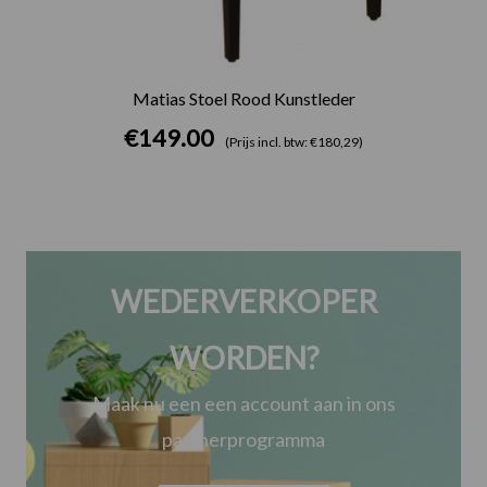
Matias Stoel Rood Kunstleder
€
149.00
(Prijs incl. btw: €180,29)
WEDERVERKOPER
WORDEN?
Maak nu een een account aan in ons
partnerprogramma