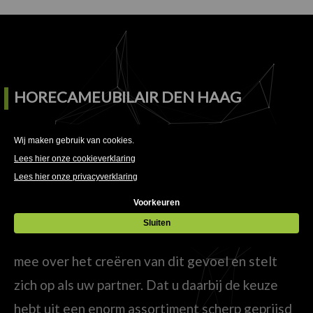
HORECAMEUBILAIR DEN HAAG
Tegenwoordig draait het in een (horeca)zaak
om meer dan alleen heerlijk eten en drinken.
Welke sfeer straalt uw zaak uit en past deze bij
uw doelgroep? HorecaMeubilair denkt met u
mee over het creëren van dit gevoel en stelt
zich op als uw partner. Dat u daarbij de keuze
hebt uit een enorm assortiment scherp geprijsd