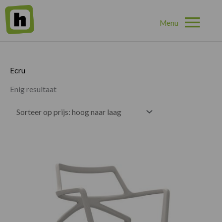
Hoo
Home
»
Ecru
Ecru
Enig resultaat