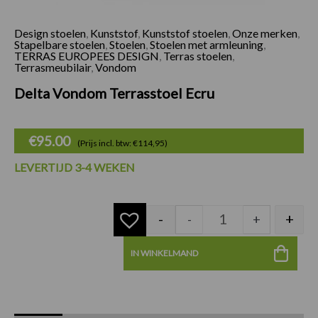
Design stoelen
,
Kunststof
,
Kunststof stoelen
,
Onze merken
,
Delta Vondom Terra
Stapelbare stoelen
,
Stoelen
,
Stoelen met armleuning
,
TERRAS EUROPEES DESIGN
,
Terras stoelen
,
Terrasmeubilair
,
Vondom
Delta Vondom Terrasstoel Ecru
€
95.00
(Prijs incl. btw: €114,95)
LEVERTIJD 3-4 WEKEN
-
+
-
+
IN WINKELMAND