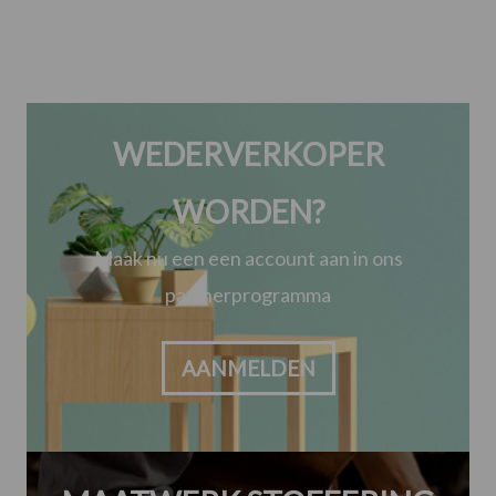
WEDERVERKOPER
WORDEN?
Maak nu een een account aan in ons
partnerprogramma
AANMELDEN