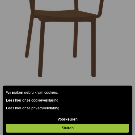
Lisboa Resol armstoel taupe
€
78.00
(Prijs incl. btw: €94,38)