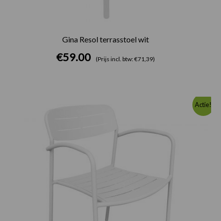
Gina Resol terrasstoel wit
€
59.00
(Prijs incl. btw: €71,39)
Oorspronkelijke
Huidige
Actie!
prijs
prijs
was:
is:
€49.00.
€26.00.