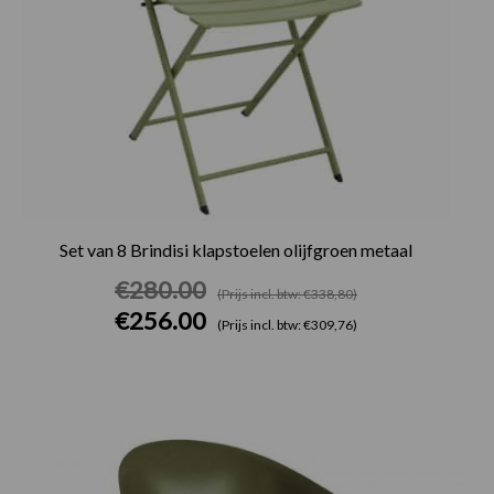
Set van 8 Brindisi klapstoelen olijfgroen metaal
€
280.00
(Prijs incl. btw: €338,80)
€
256.00
(Prijs incl. btw: €309,76)