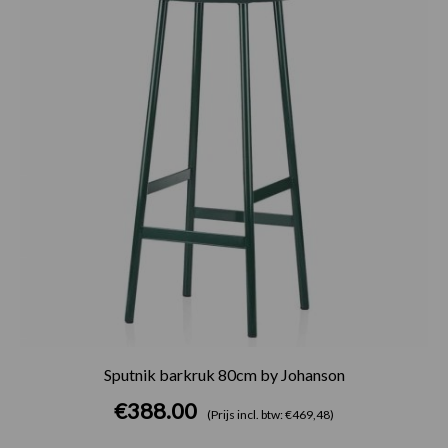
Sputnik barkruk 80cm by Johanson
€
388.00
(Prijs incl. btw: €469,48)