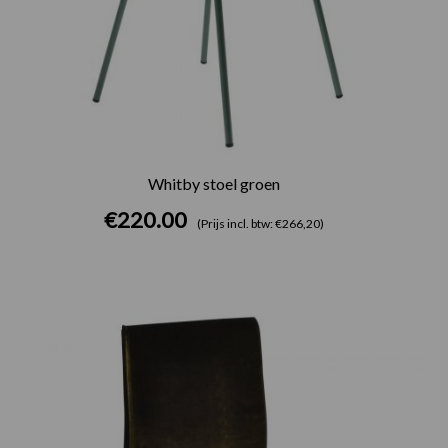
Whitby stoel groen
€
220.00
(Prijs incl. btw: €266,20)