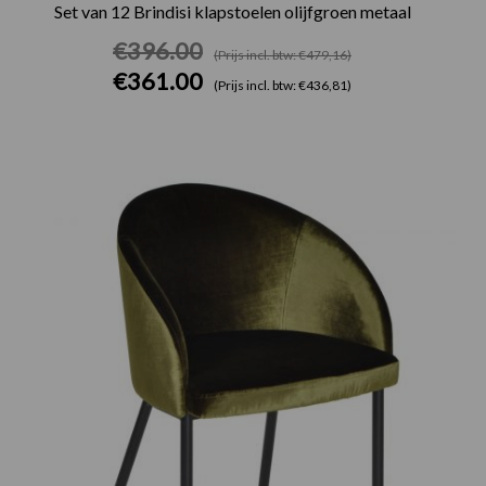
Set van 12 Brindisi klapstoelen olijfgroen metaal
€
396.00
(Prijs incl. btw: €479,16)
€
361.00
(Prijs incl. btw: €436,81)