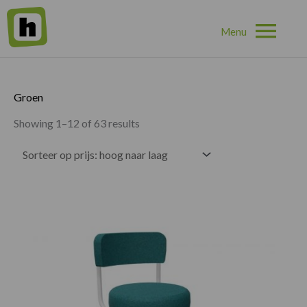
Hoo
Home
»
Groen
Groen
Showing 1–12 of 63 results