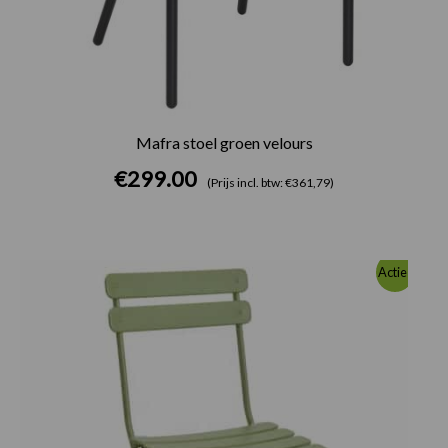
Mafra stoel groen velours
€
299.00
(Prijs incl. btw: €361,79)
Oorspronkelijke
Huidige
Actie!
prijs
prijs
was:
is:
€280.00.
€256.00.