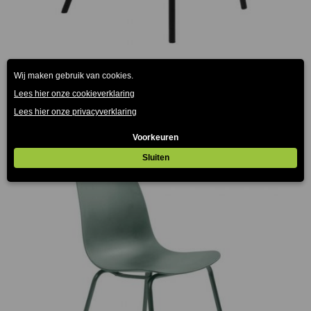
Set van 2 Whistler stoelen groen/grijs
€
229.00
(Prijs incl. btw: €277,09)