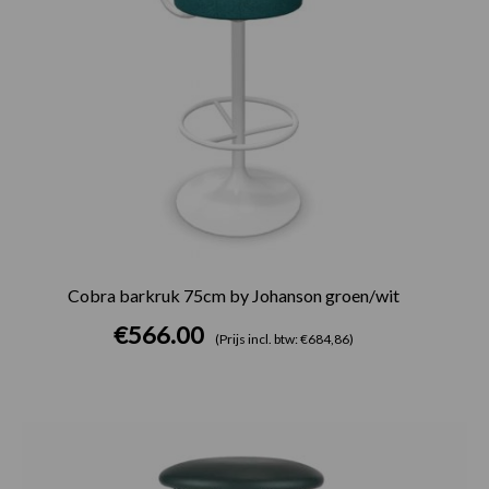
Cobra barkruk 75cm by Johanson groen/wit
€
566.00
(Prijs incl. btw: €684,86)