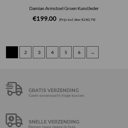
Damian Armstoel Groen Kunstleder
€
199.00
(Prijs incl. btw: €240,79)
1
2
3
4
5
6
→
GRATIS VERZENDING
Geen onverwacht hoge kosten
SNELLE VERZENDING
Binnen twee dagen in huis