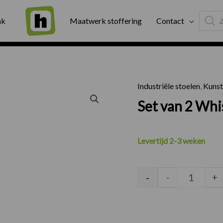
Produc
ng
Binnen twee werkdagen geleverd
Exter
ak
Maatwerk stoffering
Contact
search
Industriële stoelen
,
Kunst
Set van 2
Set van 2 Whis
Levertijd 2-3 weken
-
-
+