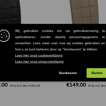
oel Donkergrijs Kunstleder
Matias Stoel Zand Kuns
.00
€
149.00
(Prijs incl. btw: €180,29)
(Prijs incl. bt