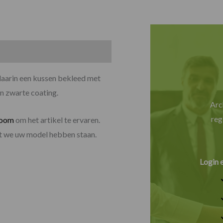
 daarin een kussen bekleed met
en zwarte coating.
Arc
reg
room
om het artikel te ervaren.
dat we uw model hebben staan.
Login 