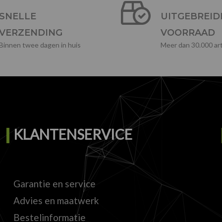
SNELLE
UITGEBREID
VERZENDING
VOORRAAD
Binnen twee dagen in huis
Meer dan 30.000 art
KLANTENSERVICE
Garantie en service
Advies en maatwerk
Bestelinformatie