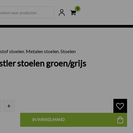
ts
ne voorraad
Scherpste prijzen van NL
stof stoelen
,
Metalen stoelen
,
Stoelen
 Whistler stoelen groen/grijs aantal
tler stoelen groen/grijs
+
IN WINKELMAND