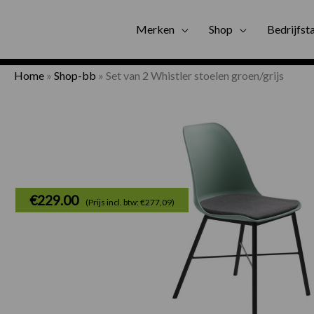
Gratis bezorgi
Merken
Shop
Bedrijfst
Home
»
Shop-bb
»
Set van 2 Whistler stoelen groen/grijs
€
229.00
(Prijs incl. btw: €277,09)