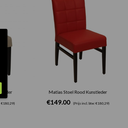
tleder
Matias Stoel Rood Kunstleder
€
149.00
w: €180,29)
(Prijs incl. btw: €180,29)