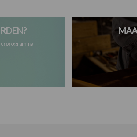
RDEN?
MAA
tnerprogramma