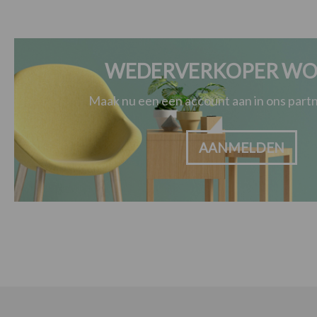
WEDERVERKOPER WO
Maak nu een een account aan in ons par
AANMELDEN