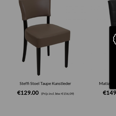
Steffi Stoel Taupe Kunstleder
Matias St
€
129.00
€
149
(Prijs incl. btw: €156,09)