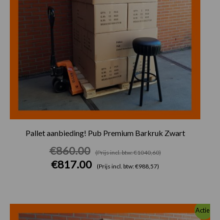
Pallet aanbieding! Pub Premium Barkruk Zwart
€
860.00
(Prijs incl. btw: €1040,60)
€
817.00
(Prijs incl. btw: €988,57)
Huidige
Oorspronkelijke
Actie!
prijs
prijs