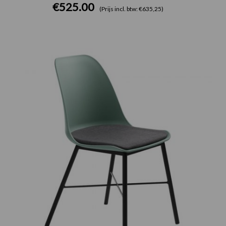
€
525.00
(Prijs incl. btw: €635,25)