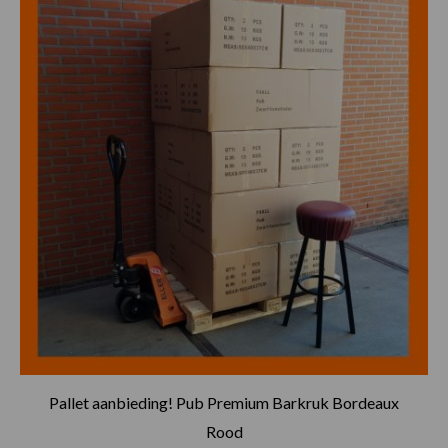
is:
was:
€817.00.
€860.00.
Pallet aanbieding! Pub Premium Barkruk Bordeaux
Rood