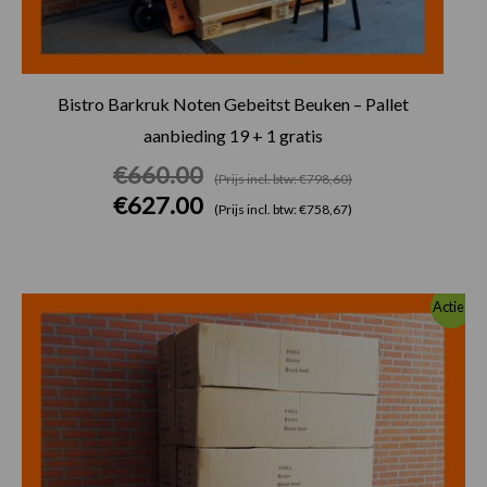
Bistro Barkruk Noten Gebeitst Beuken – Pallet
aanbieding 19 + 1 gratis
€
660.00
(Prijs incl. btw: €798,60)
€
627.00
(Prijs incl. btw: €758,67)
Oorspronkelijke
Huidige
Actie!
prijs
prijs
was:
is:
€660.00.
€627.00.