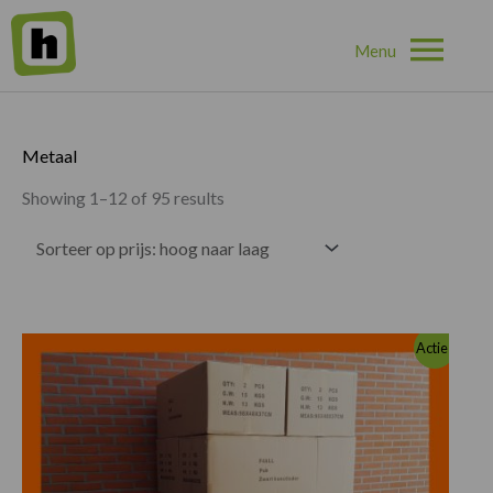
Hoo
Home
»
Metaal
Metaal
Showing 1–12 of 95 results
Huidige
Oorspronkelijke
Actie!
prijs
prijs
is:
was:
€817.00.
€860.00.