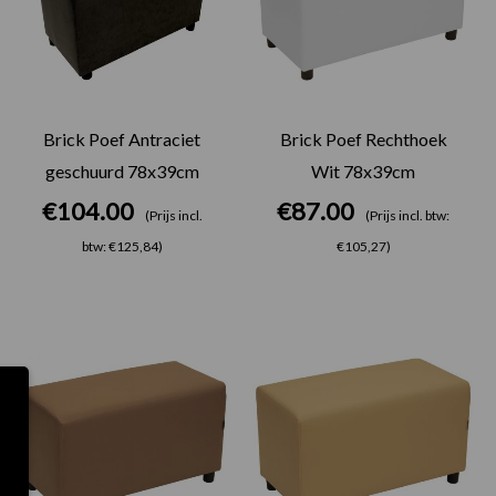
Brick Poef Antraciet
Brick Poef Rechthoek
geschuurd 78x39cm
Wit 78x39cm
€
104.00
€
87.00
(Prijs incl.
(Prijs incl. btw:
btw: €125,84)
€105,27)