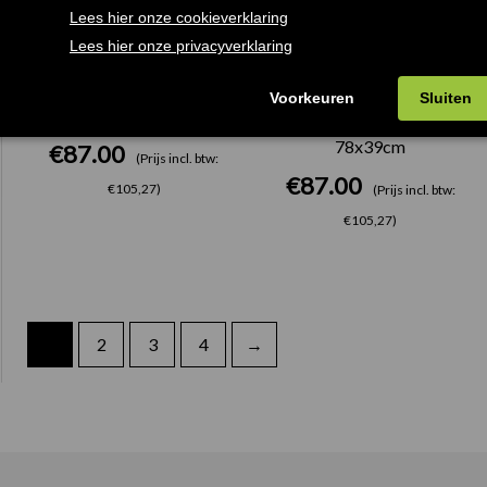
Brick Poef Rechthoek
Brick Poef Rechthoek
Zwart 78x39cm
Antraciet Grijs
78x39cm
€
87.00
(Prijs incl. btw:
€
87.00
€105,27)
(Prijs incl. btw:
€105,27)
1
2
3
4
→