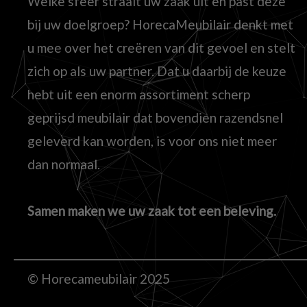
Welke sfeer straalt uw zaak uit en past deze
bij uw doelgroep? HorecaMeubilair denkt met
u mee over het creëren van dit gevoel en stelt
zich op als uw partner. Dat u daarbij de keuze
hebt uit een enorm assortiment scherp
geprijsd meubilair dat bovendien razendsnel
geleverd kan worden, is voor ons niet meer
dan normaal.
Samen maken we uw zaak tot een beleving.
© Horecameubilair 2025