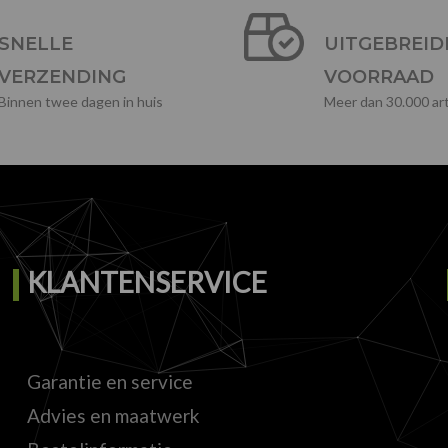
SNELLE
UITGEBREID
VERZENDING
VOORRAAD
Binnen twee dagen in huis
Meer dan 30.000 art
KLANTENSERVICE
Garantie en service
Advies en maatwerk