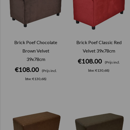
Brick Poef Chocolate
Brick Poef Classic Red
Brown Velvet
Velvet 39x78cm
39x78cm
€
108.00
(Prijs incl.
€
108.00
btw: €130,68)
(Prijs incl.
btw: €130,68)