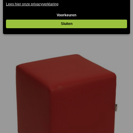
Block Poef Groen 39x39cm
€
63.00
(Prijs incl. btw: €76,23)