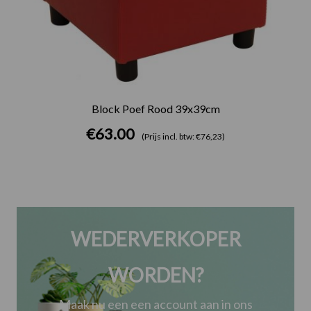
Block Poef Rood 39x39cm
€
63.00
(Prijs incl. btw: €76,23)
WEDERVERKOPER
WORDEN?
Maak nu een een account aan in ons