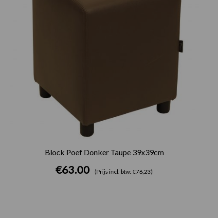
Block Poef Donker Taupe 39x39cm
€
63.00
(Prijs incl. btw: €76,23)