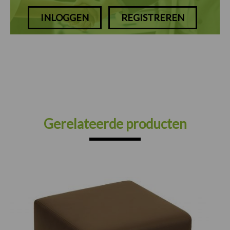
INLOGGEN
REGISTREREN
Gerelateerde producten