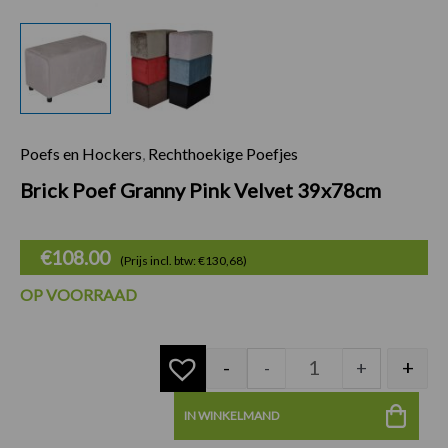
Poefs en Hockers
,
Rechthoekige Poefjes
Brick Poef Granny 
Brick Poef Granny Pink Velvet 39x78cm
€
108.00
(Prijs incl. btw: €130,68)
OP VOORRAAD
-
+
-
+
IN WINKELMAND