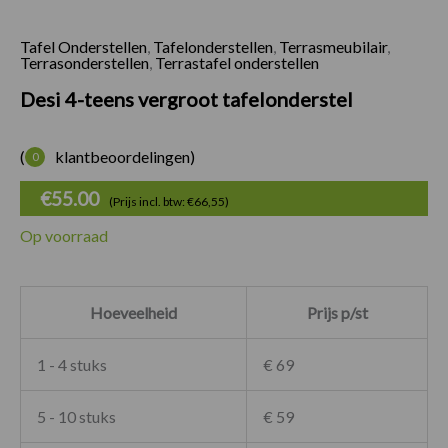
Tafel Onderstellen
,
Tafelonderstellen
,
Terrasmeubilair
,
Desi 4-teens vergro
Terrasonderstellen
,
Terrastafel onderstellen
Desi 4-teens vergroot tafelonderstel
(
klantbeoordelingen)
0
€
55.00
(Prijs incl. btw: €66,55)
Op voorraad
Hoeveelheid
Prijs p/st
1 - 4 stuks
€ 69
5 - 10 stuks
€ 59