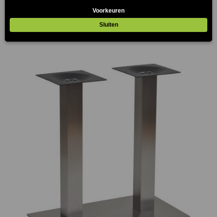
€
129.00
(Prijs incl. btw: €156,09)