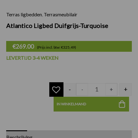
Terras ligbedden
,
Terrasmeubilair
Atlantico Ligbed Du
Atlantico Ligbed Duifgrijs-Turquoise
€
269.00
(Prijs incl. btw: €325,49)
LEVERTIJD 3-4 WEKEN
-
+
-
+
IN WINKELMAND
Beschrijving
Specificaties