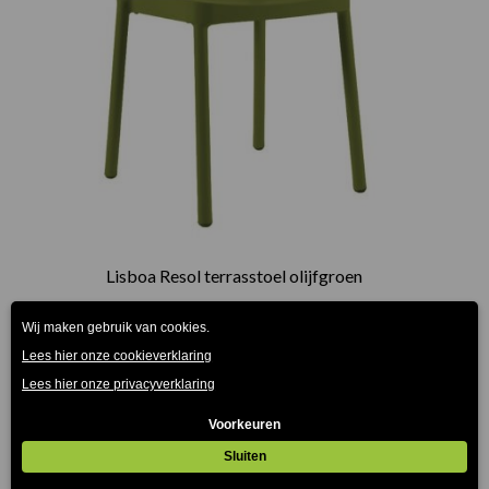
Lisboa Resol terrasstoel olijfgroen
€
85.00
(Prijs incl. btw: €102,85)
Prijsklasse:
€75.00
tot
€165.00