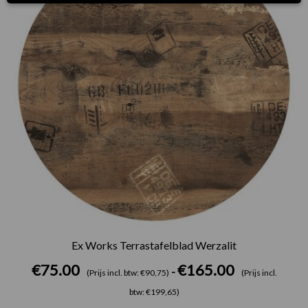
Ex Works Terrastafelblad Werzalit
€
75.00
€
165.00
-
(Prijs incl. btw: €90,75)
(Prijs incl.
btw: €199,65)