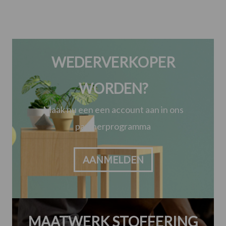
WEDERVERKOPER
WORDEN?
Maak nu een een account aan in ons
partnerprogramma
AANMELDEN
MAATWERK STOFFERING