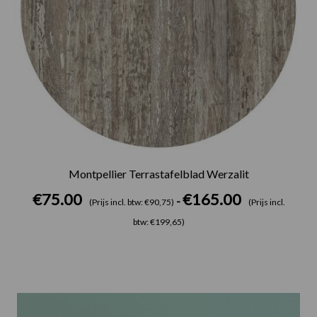
Montpellier Terrastafelblad Werzalit
€
75.00
€
165.00
-
(Prijs incl. btw: €90,75)
(Prijs incl.
btw: €199,65)