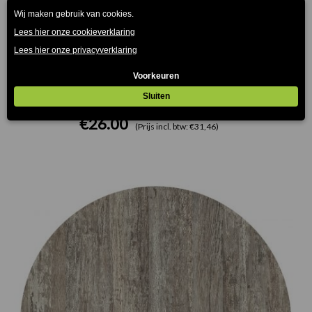
Orleans Terrasstoel Wit
€
49.00
(Prijs incl. btw: €59,29)
€
26.00
(Prijs incl. btw: €31,46)
Prijsklasse:
€75.00
tot
€165.00