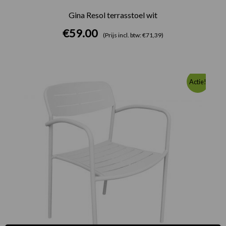
Gina Resol terrasstoel wit
€
59.00
(Prijs incl. btw: €71,39)
Oorspronkelijke
Huidige
Actie!
prijs
prijs
was:
is:
€49.00.
€26.00.