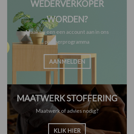
WEDERVERKOPER
WORDEN?
Maak nu een een account aan in ons
partnerprogramma
AANMELDEN
MAATWERK STOFFERING
Maatwerk of advies nodig?
KLIK HIER