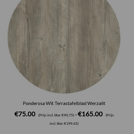
Ponderosa Wit Terrastafelblad Werzalit
€
75.00
€
165.00
-
(Prijs incl. btw: €90,75)
(Prijs
incl. btw: €199,65)