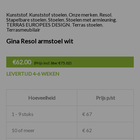
Kunststof
,
Kunststof stoelen
,
Onze merken
,
Resol
,
Gina Resol armstoel
Stapelbare stoelen
,
Stoelen
,
Stoelen met armleuning
,
TERRAS EUROPEES DESIGN
,
Terras stoelen
,
Terrasmeubilair
Gina Resol armstoel wit
€
62.00
(Prijs incl. btw: €75,02)
LEVERTIJD 4-6 WEKEN
Hoeveelheid
Prijs p/st
1 - 9 stuks
€ 67
10 of meer
€ 62