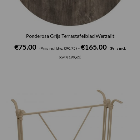
Ponderosa Grijs Terrastafelblad Werzalit
€
75.00
€
165.00
-
(Prijs incl. btw: €90,75)
(Prijs incl.
btw: €199,65)