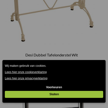
Desi Dubbel Tafelonderstel Wit
€
79.00
(Prijs incl. btw: €95,59)