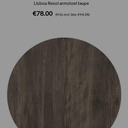
Lisboa Resol armstoel taupe
€
78.00
(Prijs incl. btw: €94,38)
Prijsklasse:
€75.00
tot
€165.00