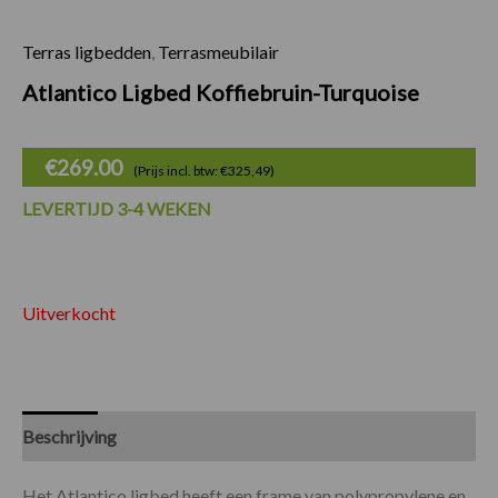
Terras ligbedden
,
Terrasmeubilair
Atlantico Ligbed Koffiebruin-Turquoise
€
269.00
(Prijs incl. btw: €325,49)
LEVERTIJD 3-4 WEKEN
Uitverkocht
Beschrijving
Specificaties
Het Atlantico ligbed heeft een frame van polypropylene en