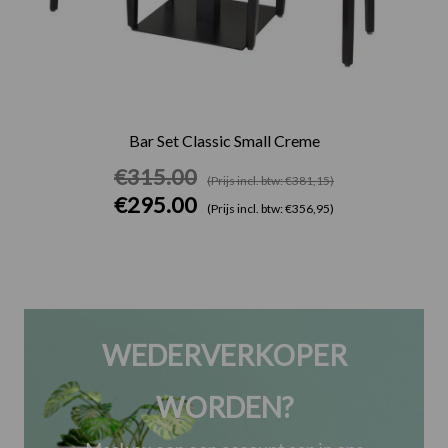
Bar Set Classic Small Creme
€
315.00
(Prijs incl. btw: €381,15)
€
295.00
(Prijs incl. btw: €356,95)
WEDERVERKOPER
WORDEN?