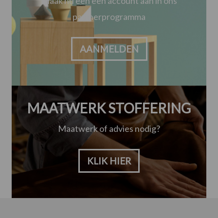
Maak nu een een account aan in ons
partnerprogramma
AANMELDEN
MAATWERK STOFFERING
Maatwerk of advies nodig?
KLIK HIER