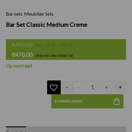
Bar sets
,
Meubilair Sets
Bar Set Classic Me
Oorspronkelijke
Huidige
Bar Set Classic Medium Creme
prijs
prijs
was:
is:
€
490.00
(Prijs incl. btw: €592,90)
€490.00.
€470.00.
€
470.00
(Prijs incl. btw: €568,70)
Op voorraad
-
+
-
+
IN WINKELMAND