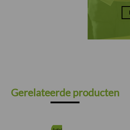
Gerelateerde producten
Oorspronkelijke
Huidige
Actie!