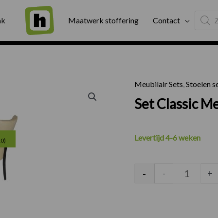
Produc
ng
Binnen twee werkdagen geleverd
Exter
ak
Maatwerk stoffering
Contact
search
Meubilair Sets
,
Stoelen s
Set Clas
Set Classic 
Huidige
Levertijd 4-6 weken
10)
prijs
is:
-
-
+
€410.00.