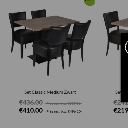
prijs
prijs
was:
is:
€436.00.
€410.00.
Set Classic Medium Zwart
Set Cl
€
436.00
€
241
(Prijs incl. btw: €527,56)
€
410.00
€
219
(Prijs incl. btw: €496,10)