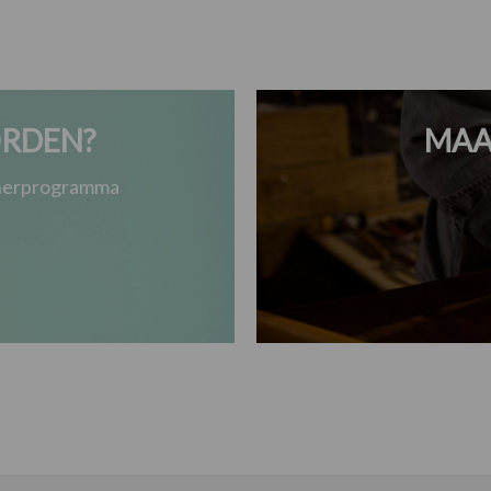
RDEN?
MAA
tnerprogramma