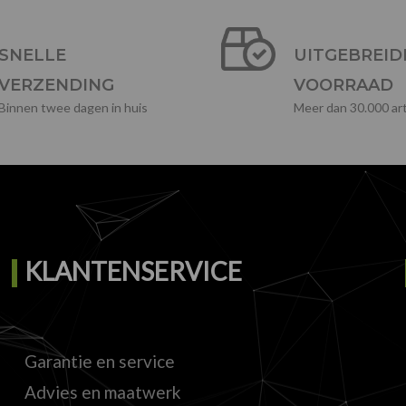
SNELLE
UITGEBREID
VERZENDING
VOORRAAD
Binnen twee dagen in huis
Meer dan 30.000 art
KLANTENSERVICE
Garantie en service
Advies en maatwerk