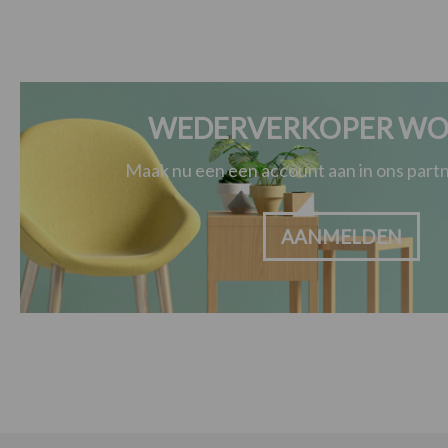
WEDERVERKOPER WO
Maak nu een een account aan in ons par
AANMELDEN