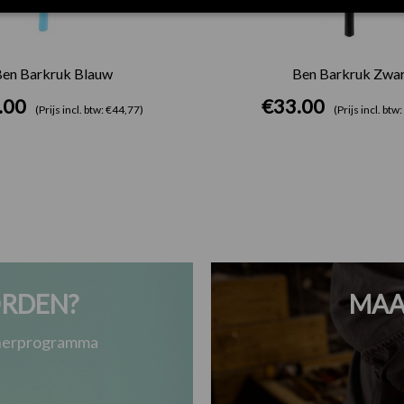
en Barkruk Blauw
Ben Barkruk Zwar
.00
€
33.00
(Prijs incl. btw: €44,77)
(Prijs incl. btw
RDEN?
MAA
tnerprogramma