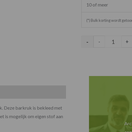
10 of meer
(*) Bulk korting wordt geto
-
-
+
uk. Deze barkruk is bekleed met
et is mogelijk om eigen stof aan
Arc
reg