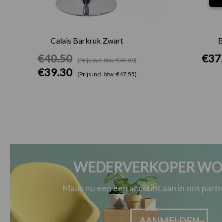
Calais Barkruk Zwart
B
€
40.50
€
37
(Prijs incl. btw: €49,00)
€
39.30
(Prijs incl. btw: €47,55)
WEDERVERKOPER WO
Maak nu een een account aan in ons par
AANMELDEN