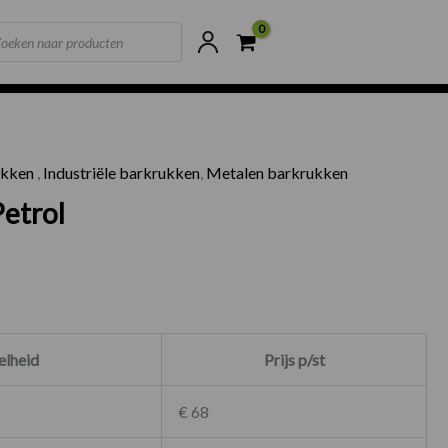
ts
ne voorraad
Scherpste prijzen van NL
ukken
,
Industriële barkrukken
,
Metalen barkrukken
ruk Petrol aantal
etrol
lheid
Prijs p/st
€ 68