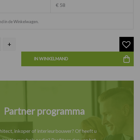
€ 58
ond in de Winkelwagen.
+
IN WINKELMAND
Partner programma
hitect, inkoper of interieurbouwer? Of heeft u
elmatig meubels nodig? Profiteer dan van het