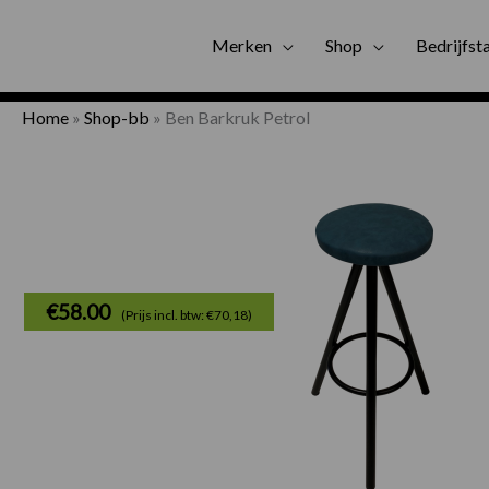
Gratis bezorgi
Merken
Shop
Bedrijfst
Home
»
Shop-bb
»
Ben Barkruk Petrol
€
58.00
(Prijs incl. btw: €70,18)