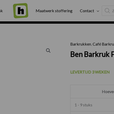
Produc
ng
Binnen twee werkdagen geleverd
Exter
ak
Maatwerk stoffering
Contact
search
Barkrukken
,
Café Barkr
Ben Bark
Ben Barkruk P
LEVERTIJD 3 WEKEN
Hoevee
1 - 9 stuks