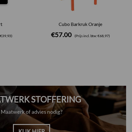
t
Cubo Barkruk Oranje
€
57.00
: €39,93)
(Prijs incl. btw: €68,97)
TWERK STOFFERING
Maatwerk of advies nodig?
KLIK HIER