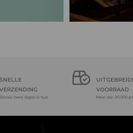
SNELLE
UITGEBREID
VERZENDING
VOORRAAD
Binnen twee dagen in huis
Meer dan 30.000 art