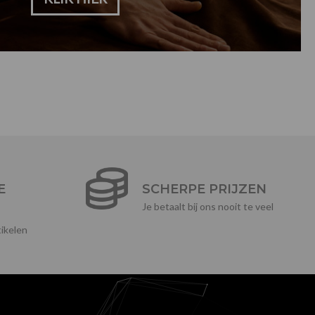
E
SCHERPE PRIJZEN
Je betaalt bij ons nooit te veel
ikelen