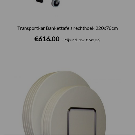
Transportkar Bankettafels rechthoek 220x76cm
€
616.00
(Prijs incl. btw: €745,36)