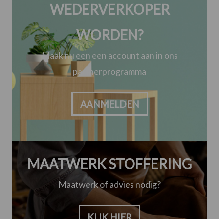
WEDERVERKOPER
WORDEN?
Maak nu een een account aan in ons
partnerprogramma
AANMELDEN
MAATWERK STOFFERING
Maatwerk of advies nodig?
KLIK HIER