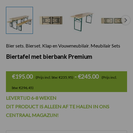
Bier sets
,
Bierset
,
Klap en Vouwmeubilair
,
Meubilair Sets
Prijsklasse:
Biertafel met bierbank Premium
€195.00
tot
€
195.00
-
€
245.00
(Prijs incl. btw: €235,95)
(Prijs incl.
€245.00
btw: €296,45)
LEVERTIJD 6-8 WEKEN
DIT PRODUCT IS ALLEEN AF TE HALEN IN ONS
CENTRAAL MAGAZIJN!