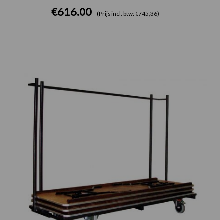
€
616.00
(Prijs incl. btw: €745,36)