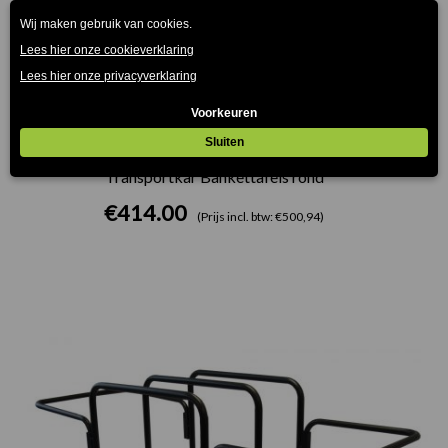
Transportkar Bankettafels rond
€
414.00
(Prijs incl. btw: €500,94)