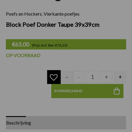
Poefs en Hockers
,
Vierkante poefjes
Block Poef Donker
Block Poef Donker Taupe 39x39cm
€
63.00
(Prijs incl. btw: €76,23)
OP VOORRAAD
-
+
-
+
IN WINKELMAND
Beschrijving
Specificaties