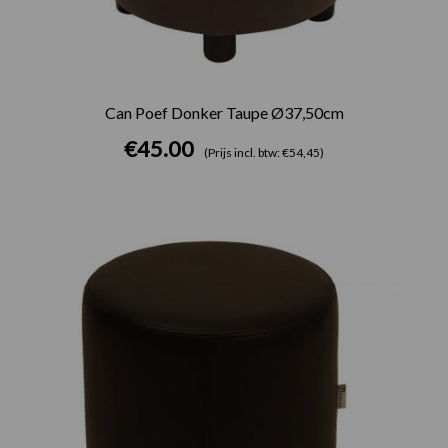
Can Poef Donker Taupe Ø37,50cm
€
45.00
(Prijs incl. btw: €54,45)