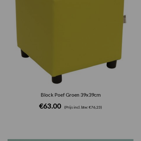
Block Poef Groen 39x39cm
€
63.00
(Prijs incl. btw: €76,23)