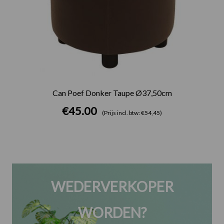
Can Poef Donker Taupe Ø37,50cm
€
45.00
(Prijs incl. btw: €54,45)
WEDERVERKOPER
WORDEN?