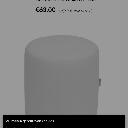
€
63.00
(Prijs incl. btw: €76,23)