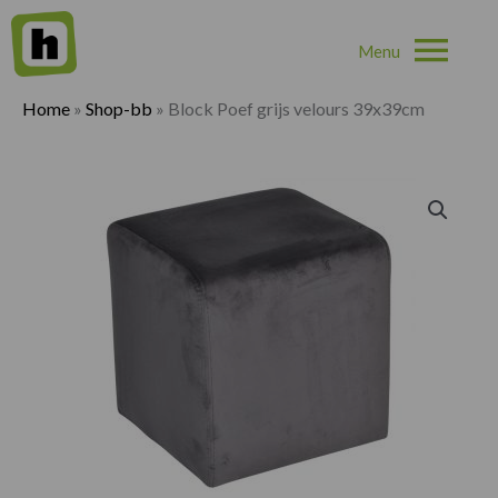
Hoo
Home
»
Shop-bb
»
Block Poef grijs velours 39x39cm