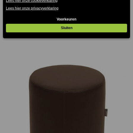
Can Poef Wit Ø37,50cm
€
45.00
(Prijs incl. btw: €54,45)