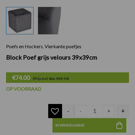
Poefs en Hockers
,
Vierkante poefjes
Block Poef grijs v
Block Poef grijs velours 39x39cm
€
74.00
(Prijs incl. btw: €89,54)
OP VOORRAAD
-
+
-
+
IN WINKELMAND