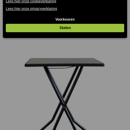
Transportkar Bankettafels rond
€
414.00
(Prijs incl. btw: €500,94)
Prijsklasse:
€65.00
tot
€137.00