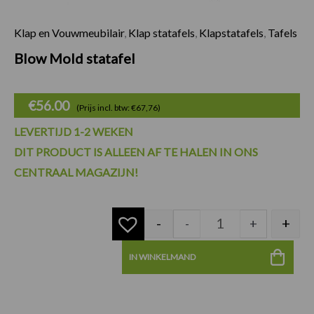
Klap en Vouwmeubilair
,
Klap statafels
,
Klapstatafels
,
Tafels
Blow Mold statafel
Blow Mold statafel
€
56.00
(Prijs incl. btw: €67,76)
LEVERTIJD 1-2 WEKEN
DIT PRODUCT IS ALLEEN AF TE HALEN IN ONS
CENTRAAL MAGAZIJN!
-
+
-
+
IN WINKELMAND