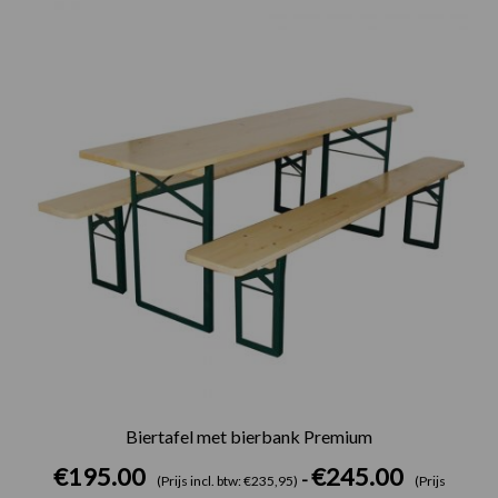
tot
€245.00
Biertafel met bierbank Premium
€
195.00
€
245.00
-
(Prijs incl. btw: €235,95)
(Prijs