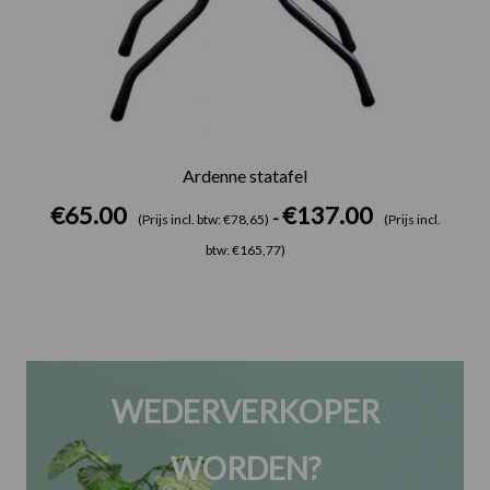
Ardenne statafel
€
65.00
€
137.00
-
(Prijs incl. btw: €78,65)
(Prijs incl.
btw: €165,77)
WEDERVERKOPER
WORDEN?