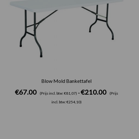
Blow Mold Bankettafel
€
67.00
€
210.00
-
(Prijs incl. btw: €81,07)
(Prijs
incl. btw: €254,10)
Prijsklasse:
€195.00