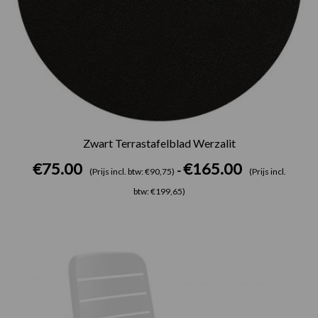
Zwart Terrastafelblad Werzalit
€
75.00
€
165.00
-
(Prijs incl. btw: €90,75)
(Prijs incl.
btw: €199,65)