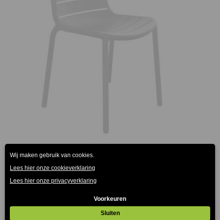
Gina Resol terrasstoel wit
€
59.00
(Prijs incl. btw: €71,39)