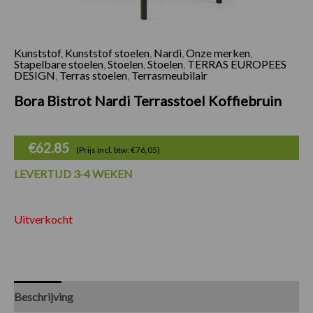
Kunststof
,
Kunststof stoelen
,
Nardi
,
Onze merken
,
Stapelbare stoelen
,
Stoelen
,
Stoelen
,
TERRAS EUROPEES
DESIGN
,
Terras stoelen
,
Terrasmeubilair
Bora Bistrot Nardi Terrasstoel Koffiebruin
€
62.85
(Prijs incl. btw: €76,05)
LEVERTIJD 3-4 WEKEN
Uitverkocht
Beschrijving
Specificaties