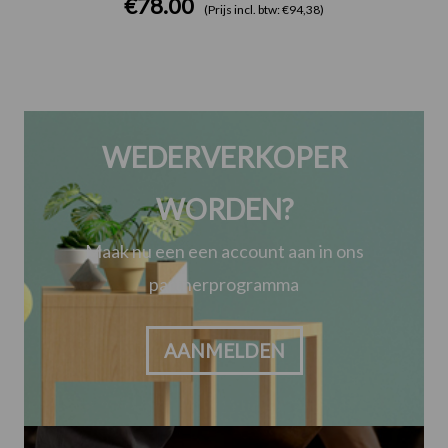
€
78.00
(Prijs incl. btw: €94,38)
WEDERVERKOPER
WORDEN?
Maak nu een een account aan in ons
partnerprogramma
AANMELDEN