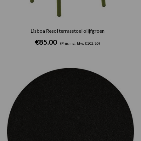
Lisboa Resol terrasstoel olijfgroen
€
85.00
(Prijs incl. btw: €102,85)
Prijsklasse:
€75.00
tot
€165.00