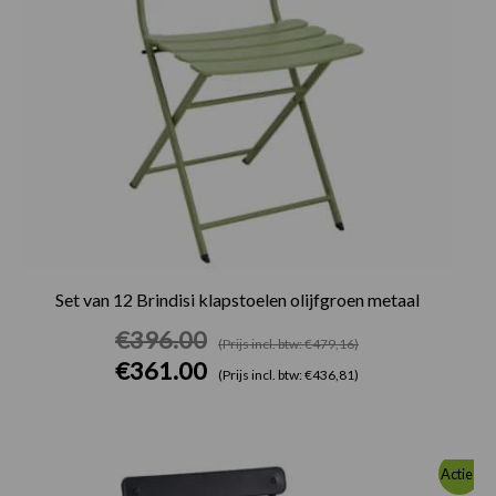
Set van 12 Brindisi klapstoelen olijfgroen metaal
€
396.00
(Prijs incl. btw: €479,16)
€
361.00
(Prijs incl. btw: €436,81)
Oorspronkelijke
Huidige
Actie!
prijs
prijs