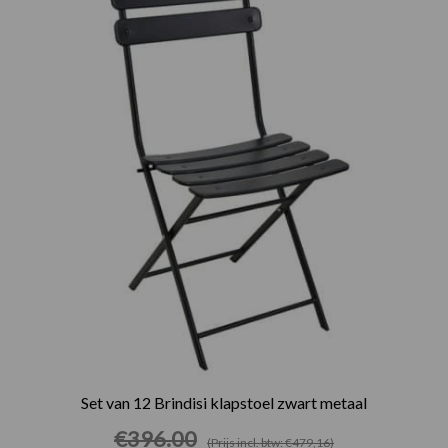
was:
is:
€396.00.
€361.00.
Set van 12 Brindisi klapstoel zwart metaal
€
396.00
(Prijs incl. btw: €479,16)