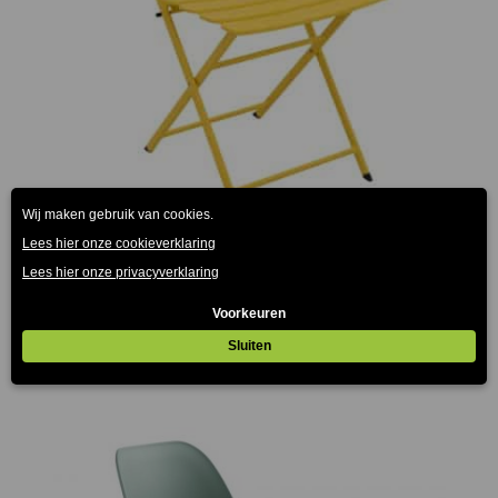
Set van 8 Brindisi klapstoelen geel metaal
€
280.00
(Prijs incl. btw: €338,80)
€
256.00
(Prijs incl. btw: €309,76)