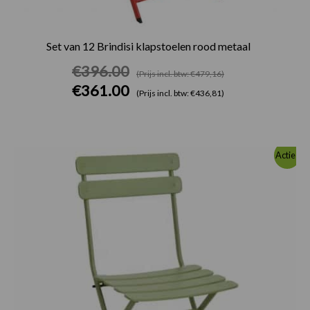
Set van 12 Brindisi klapstoelen rood metaal
€
396.00
(Prijs incl. btw: €479,16)
€
361.00
(Prijs incl. btw: €436,81)
Oorspronkelijke
Huidige
Actie!
prijs
prijs
was:
is:
€280.00.
€256.00.