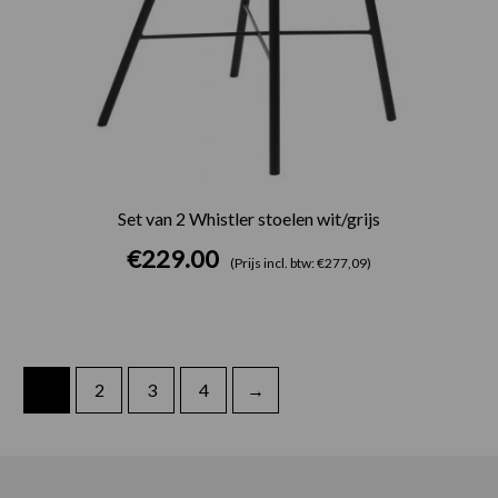
Set van 2 Whistler stoelen wit/grijs
€
229.00
(Prijs incl. btw: €277,09)
1
2
3
4
→