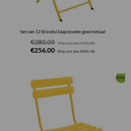
Set van 12 Brindisi klapstoelen geel metaal
€
280.00
(Prijs incl. btw: €338,80)
€
256.00
(Prijs incl. btw: €309,76)
Oorspronkelijke
Huidige
Actie!
prijs
prijs
was:
is:
€280.00.
€256.00.