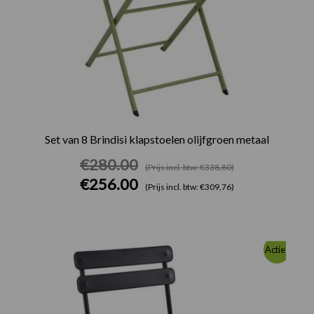
Set van 8 Brindisi klapstoelen olijfgroen metaal
€
280.00
(Prijs incl. btw: €338,80)
€
256.00
(Prijs incl. btw: €309,76)
Oorspronkelijke
Huidige
Actie!
prijs
prijs
was:
is:
€280.00.
€256.00.