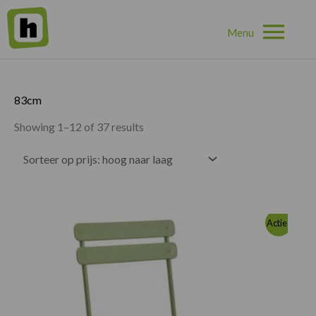
Hoo
Home
»
83cm
83cm
Showing 1–12 of 37 results
Oorspronkelijke
Huidige
Actie!
prijs
prijs
was:
is:
€396.00.
€361.00.