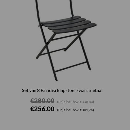
Set van 8 Brindisi klapstoel zwart metaal
€
280.00
(Prijs incl. btw: €338,80)
€
256.00
(Prijs incl. btw: €309,76)