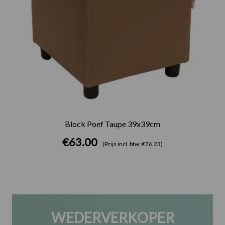
Block Poef Taupe 39x39cm
€
63.00
(Prijs incl. btw: €76,23)
WEDERVERKOPER