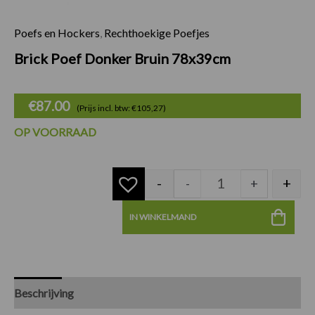
Poefs en Hockers
,
Rechthoekige Poefjes
Brick Poef Donker
Brick Poef Donker Bruin 78x39cm
€
87.00
(Prijs incl. btw: €105,27)
OP VOORRAAD
-
+
-
+
IN WINKELMAND
Beschrijving
Specificaties