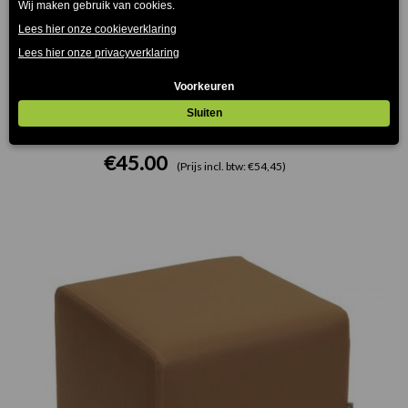
Can Poef Licht Bruin Ø37,50cm
€
45.00
(Prijs incl. btw: €54,45)