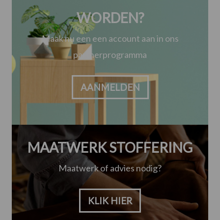
WORDEN?
Maak nu een een account aan in ons
partnerprogramma
AANMELDEN
MAATWERK STOFFERING
Maatwerk of advies nodig?
KLIK HIER