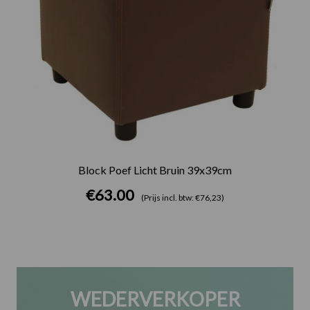
Block Poef Licht Bruin 39x39cm
€
63.00
(Prijs incl. btw: €76,23)
WEDERVERKOPER