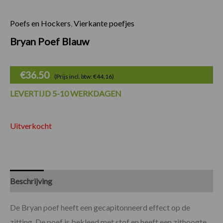
Poefs en Hockers
,
Vierkante poefjes
Bryan Poef Blauw
€
36.50
(Prijs incl. btw: €44,16)
LEVERTIJD 5-10 WERKDAGEN
Uitverkocht
Beschrijving
Specificaties
De Bryan poef heeft een gecapitonneerd effect op de
zitting. De poef is bekleed met stof en heeft een zithoogte