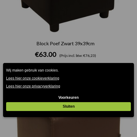
Block Poef Zwart 39x39cm
€
63.00
(Prijs incl. btw: €76,23)