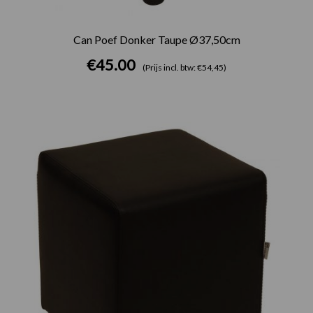
Can Poef Donker Taupe Ø37,50cm
€
45.00
(Prijs incl. btw: €54,45)