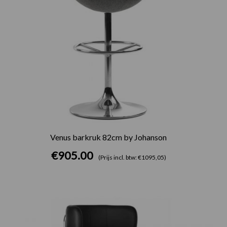
Venus barkruk 82cm by Johanson
€
905.00
(Prijs incl. btw: €1095,05)