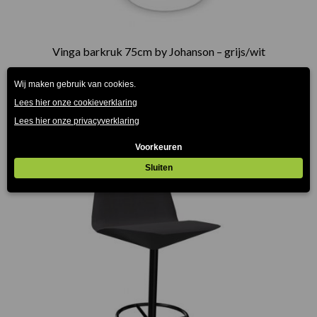
Vinga barkruk 75cm by Johanson – grijs/wit
€
739.00
(Prijs incl. btw: €894,19)