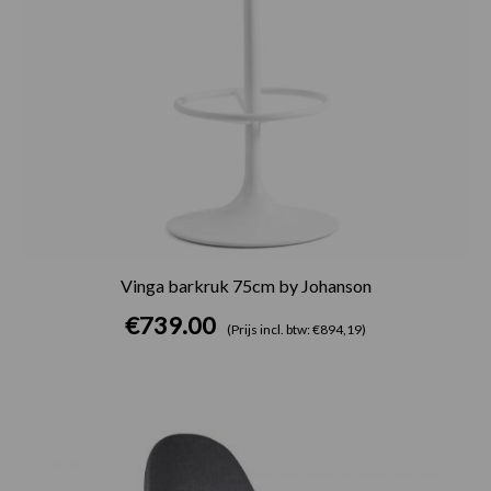
Vinga barkruk 75cm by Johanson
€
739.00
(Prijs incl. btw: €894,19)