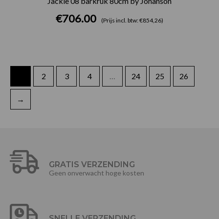
Jackie 08 barkruk 80cm by Johanson
€
706.00
(Prijs incl. btw: €854,26)
1
2
3
4
…
24
25
26
→
GRATIS VERZENDING
Geen onverwacht hoge kosten
SNELLE VERZENDING