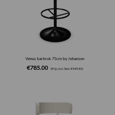
Venus barkruk 75cm by Johanson
€
785.00
(Prijs incl. btw: €949,85)