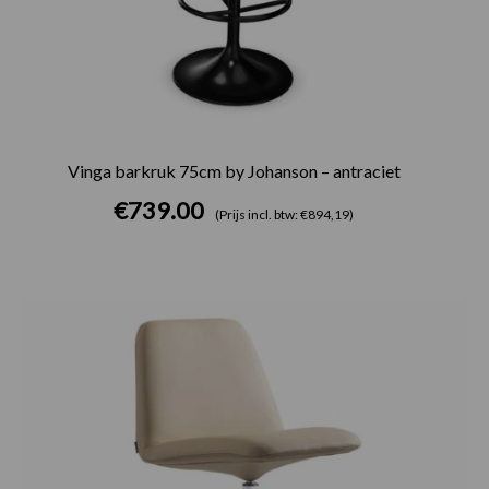
Vinga barkruk 75cm by Johanson – antraciet
€
739.00
(Prijs incl. btw: €894,19)