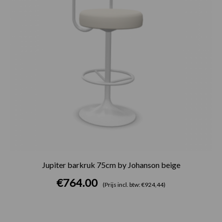
Jupiter barkruk 75cm by Johanson beige
€
764.00
(Prijs incl. btw: €924,44)