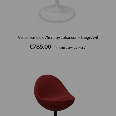
Venus barkruk 75cm by Johanson – beige/wit
€
785.00
(Prijs incl. btw: €949,85)