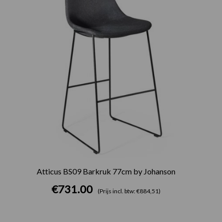
Atticus BS09 Barkruk 77cm by Johanson
€
731.00
(Prijs incl. btw: €884,51)