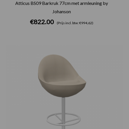
Atticus BS09 Barkruk 77cm met armleuning by
Johanson
€
822.00
(Prijs incl. btw: €994,62)