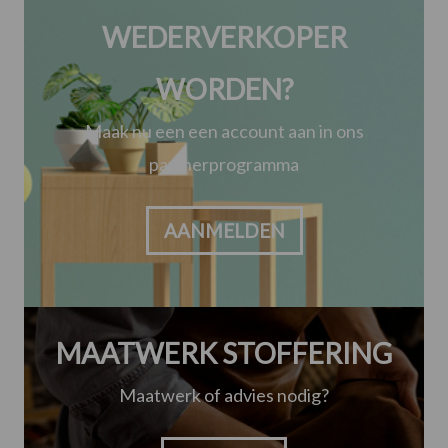
WEDERVERKOPER
WORDEN?
Maak nu een een account aan in ons
partnerprogramma
AANMELDEN
MAATWERK STOFFERING
Maatwerk of advies nodig?