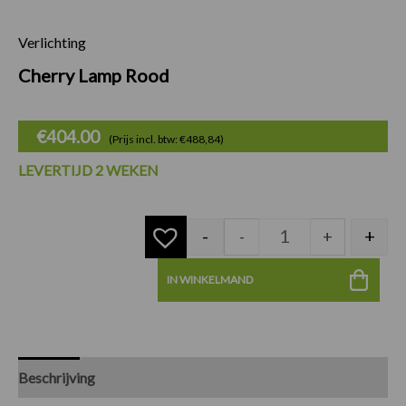
Verlichting
Cherry Lamp Rood 
Cherry Lamp Rood
€
404.00
(Prijs incl. btw: €488,84)
LEVERTIJD 2 WEKEN
-
+
-
+
IN WINKELMAND
Beschrijving
Specificaties