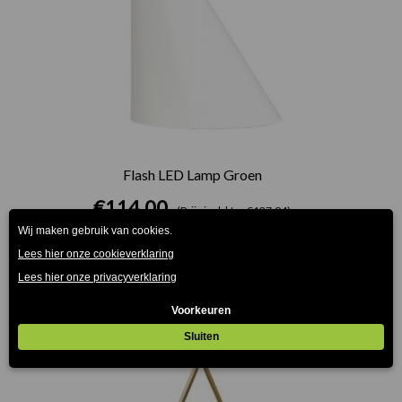
Flash LED Lamp Groen
€
114.00
(Prijs incl. btw: €137,94)