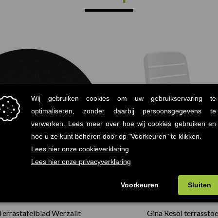
Prijsklasse:
€75.00
tot
€165.00
Terrastafelblad Werzalit
Gina Resol terrasstoe