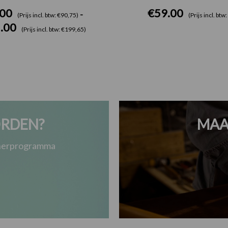
.00
€
59.00
-
(Prijs incl. btw: €90,75)
(Prijs incl. btw
.00
(Prijs incl. btw: €199,65)
RDEN?
MAA
tnerprogramma