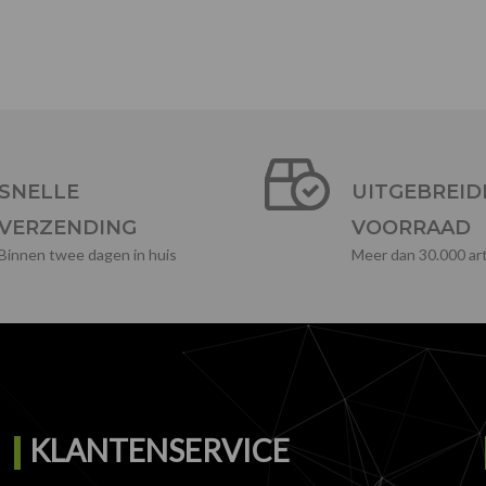
SNELLE
UITGEBREID
VERZENDING
VOORRAAD
Binnen twee dagen in huis
Meer dan 30.000 art
KLANTENSERVICE