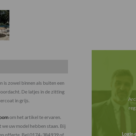
is zowel binnen als buiten een
oordacht. De latjes in de zitting
Arc
rcoat in grijs.
reg
room
om het artikel te ervaren.
at we uw model hebben staan. Bij
Login 
een offerte. Bel 0174-384939 of