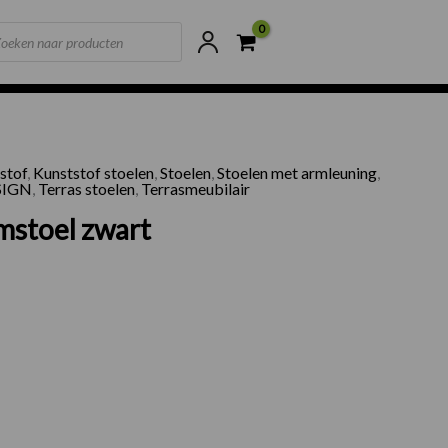
ts
ne voorraad
Scherpste prijzen van NL
stof
,
Kunststof stoelen
,
Stoelen
,
Stoelen met armleuning
,
SIGN
,
Terras stoelen
,
Terrasmeubilair
mstoel zwart