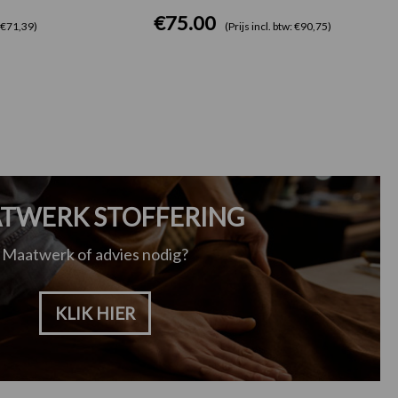
€
75.00
: €71,39)
(Prijs incl. btw: €90,75)
TWERK STOFFERING
Maatwerk of advies nodig?
KLIK HIER