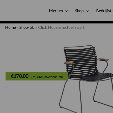
Gratis bezorgi
Merken
Shop
Bedrijfst
Home
»
Shop-bb
»
Click Houe armstoel zwart
€
170.00
(Prijs incl. btw: €205,70)