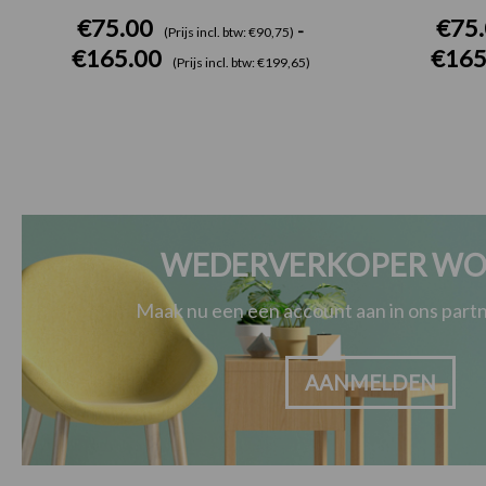
€
75.00
€
75
-
(Prijs incl. btw: €90,75)
€
165.00
€
165
(Prijs incl. btw: €199,65)
WEDERVERKOPER WO
Maak nu een een account aan in ons par
AANMELDEN