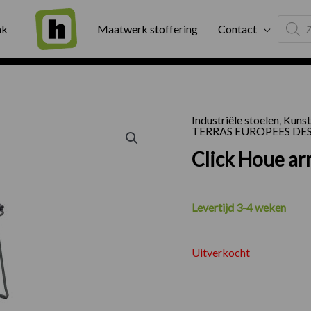
Produc
ng
Binnen twee werkdagen geleverd
Exter
ak
Maatwerk stoffering
Contact
search
Industriële stoelen
,
Kunst
TERRAS EUROPEES DE
Click Houe ar
Levertijd 3-4 weken
Uitverkocht