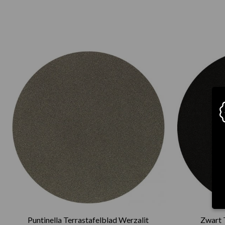
Prijsklasse:
€75.00
tot
€165.00
Puntinella Terrastafelblad Werzalit
Zwart 