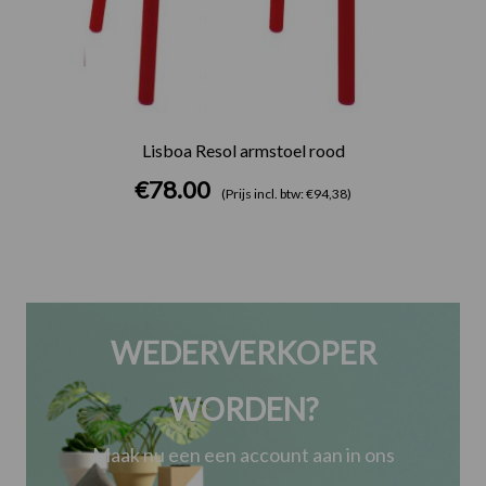
Lisboa Resol armstoel rood
€
78.00
(Prijs incl. btw: €94,38)
WEDERVERKOPER
WORDEN?
Maak nu een een account aan in ons