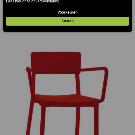
Baja Dubbel Tafelonderstel
€
44.00
(Prijs incl. btw: €53,24)