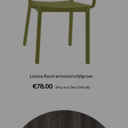
Lisboa Resol armstoel olijfgroen
€
78.00
(Prijs incl. btw: €94,38)
Prijsklasse:
€75.00
tot
€165.00