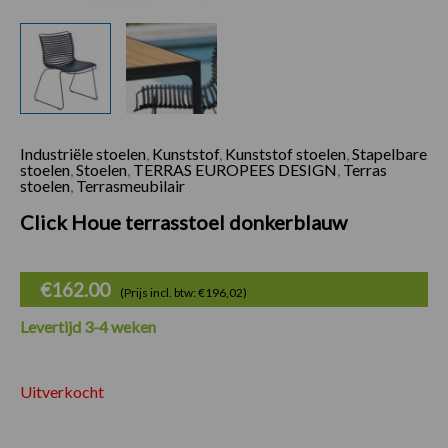
Industriële stoelen
,
Kunststof
,
Kunststof stoelen
,
Stapelbare
stoelen
,
Stoelen
,
TERRAS EUROPEES DESIGN
,
Terras
stoelen
,
Terrasmeubilair
Click Houe terrasstoel donkerblauw
€
162.00
(Prijs incl. btw: €196,02)
Levertijd 3-4 weken
Uitverkocht