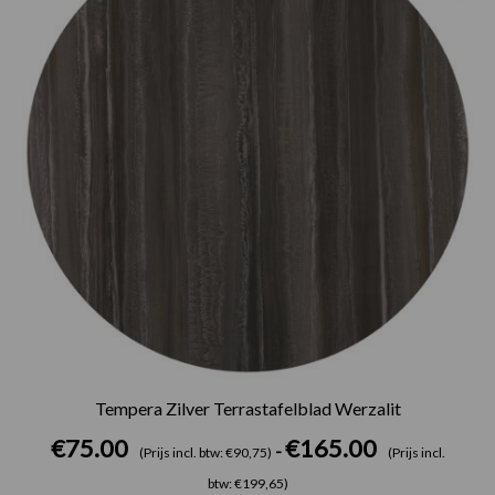
Tempera Zilver Terrastafelblad Werzalit
€
75.00
€
165.00
-
(Prijs incl. btw: €90,75)
(Prijs incl.
btw: €199,65)