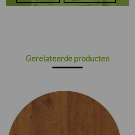
Gerelateerde producten
Prijsklasse:
€75.00
tot
€165.00