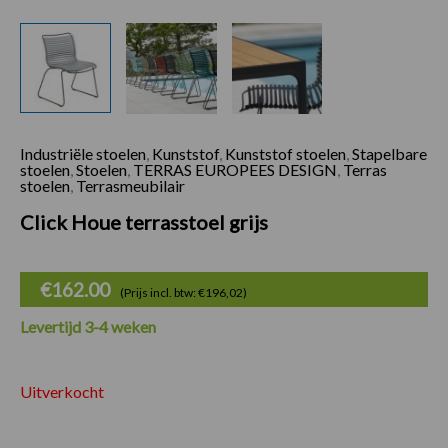
Industriële stoelen
,
Kunststof
,
Kunststof stoelen
,
Stapelbare
stoelen
,
Stoelen
,
TERRAS EUROPEES DESIGN
,
Terras
stoelen
,
Terrasmeubilair
Click Houe terrasstoel grijs
€
162.00
(Prijs incl. btw: €196,02)
Levertijd 3-4 weken
Uitverkocht