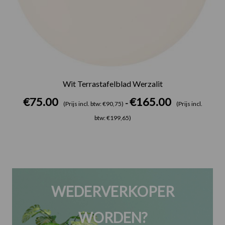
Wit Terrastafelblad Werzalit
€
75.00
€
165.00
-
(Prijs incl. btw: €90,75)
(Prijs incl.
btw: €199,65)
WEDERVERKOPER
WORDEN?