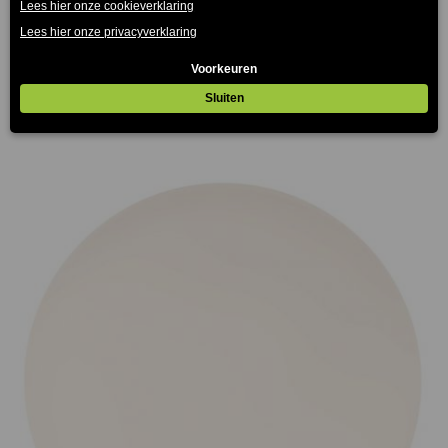
Montpellier Terrastafelblad Werzalit
€
75.00
€
165.00
-
(Prijs incl. btw: €90,75)
(Prijs
incl. btw: €199,65)
Prijsklasse:
€75.00
tot
€165.00