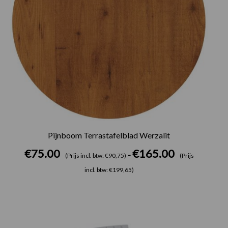
Pijnboom Terrastafelblad Werzalit
€
75.00
€
165.00
-
(Prijs incl. btw: €90,75)
(Prijs
incl. btw: €199,65)