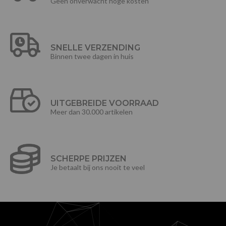
Geen onverwacht hoge kosten
SNELLE VERZENDING
Binnen twee dagen in huis
UITGEBREIDE VOORRAAD
Meer dan 30.000 artikelen
SCHERPE PRIJZEN
Je betaalt bij ons nooit te veel