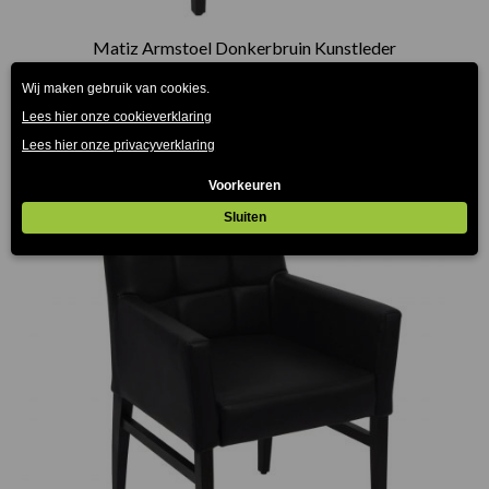
Matiz Armstoel Donkerbruin Kunstleder
€
209.00
(Prijs incl. btw: €252,89)