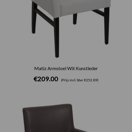
Matiz Armstoel Wit Kunstleder
€
209.00
(Prijs incl. btw: €252,89)