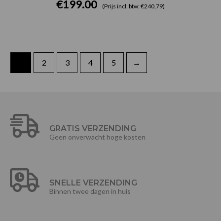
€
199.00
(Prijs incl. btw: €240,79)
1
2
3
4
5
→
GRATIS VERZENDING
Geen onverwacht hoge kosten
SNELLE VERZENDING
Binnen twee dagen in huis