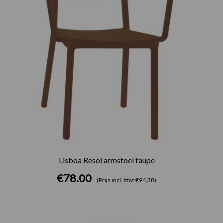
Lisboa Resol armstoel taupe
€
78.00
(Prijs incl. btw: €94,38)
Prijsklasse: