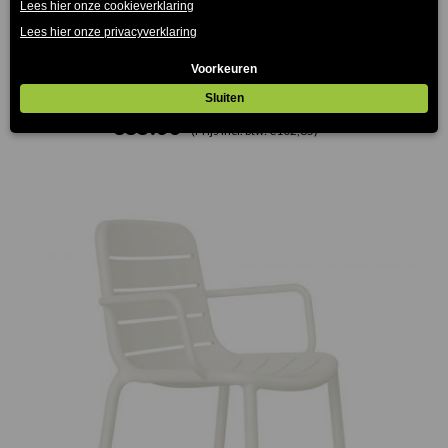
Lisboa Resol terrasstoel olijfgroen
€
85.00
(Prijs incl. btw: €102,85)