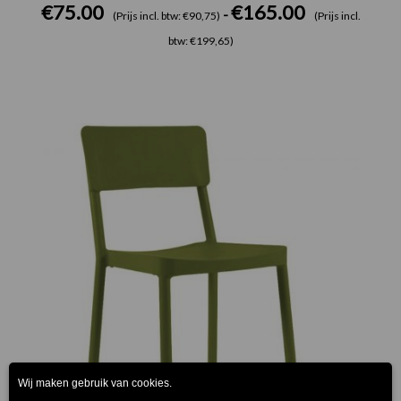
€
75.00
€
165.00
-
(Prijs incl. btw: €90,75)
(Prijs incl.
btw: €199,65)