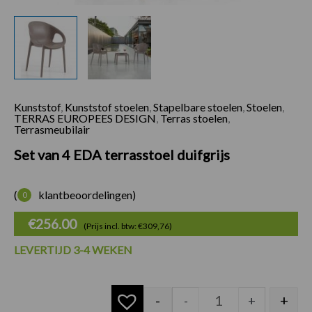
Kunststof
,
Kunststof stoelen
,
Stapelbare stoelen
,
Stoelen
,
Set van 4 EDA terra
TERRAS EUROPEES DESIGN
,
Terras stoelen
,
Terrasmeubilair
Set van 4 EDA terrasstoel duifgrijs
(
klantbeoordelingen)
0
€
256.00
(Prijs incl. btw: €309,76)
LEVERTIJD 3-4 WEKEN
-
+
-
+