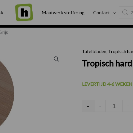
Produc
ng
Binnen twee werkdagen geleverd
Exter
ak
Maatwerk stoffering
Contact
search
rijs
Tafelbladen
,
Tropisch ha
Tropisch
Tropisch hard
LEVERTIJD 4-6 WEKEN
-
-
+