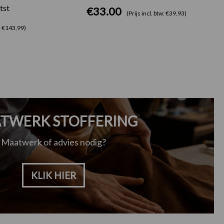
tst
€
33.00
(Prijs incl. btw: €39,93)
w: €143,99)
TWERK STOFFERING
Maatwerk of advies nodig?
KLIK HIER