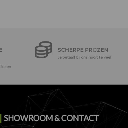
E
SCHERPE PRIJZEN
Je betaalt bij ons nooit te veel
ikelen
SHOWROOM & CONTACT