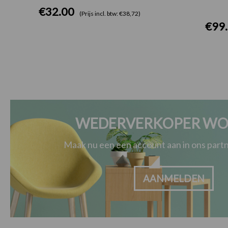
€
32.00
(Prijs incl. btw: €38,72)
€
99
WEDERVERKOPER WO
Maak nu een een account aan in ons par
AANMELDEN