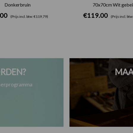
Donkerbruin
70x70cm Wit gebei
.00
€
119.00
(Prijs incl. btw: €119,79)
(Prijs incl. bt
RDEN?
MAA
tnerprogramma