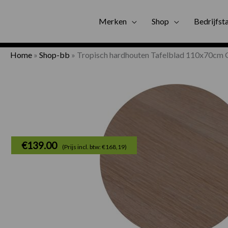
Gratis bezorgi
Merken
Shop
Bedrijfst
Home
»
Shop-bb
»
Tropisch hardhouten Tafelblad 110x70cm G
€
139.00
(Prijs incl. btw: €168,19)