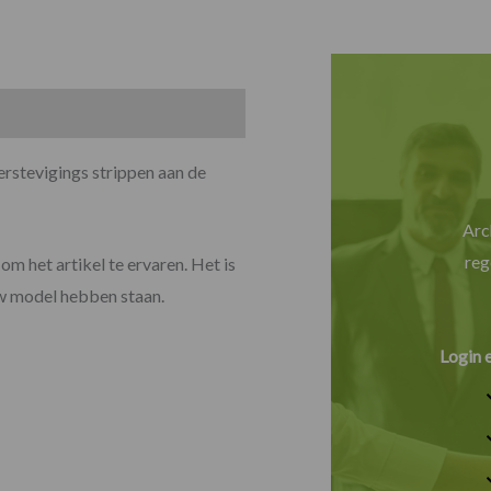
rstevigings strippen aan de
Arc
reg
om het artikel te ervaren. Het is
uw model hebben staan.
Login 