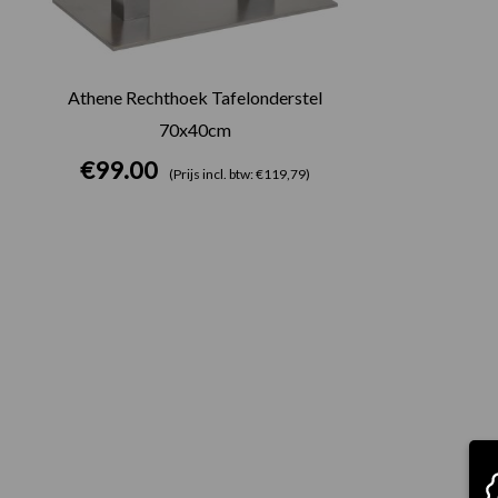
Athene Rechthoek Tafelonderstel
70x40cm
€
99.00
(Prijs incl. btw: €119,79)