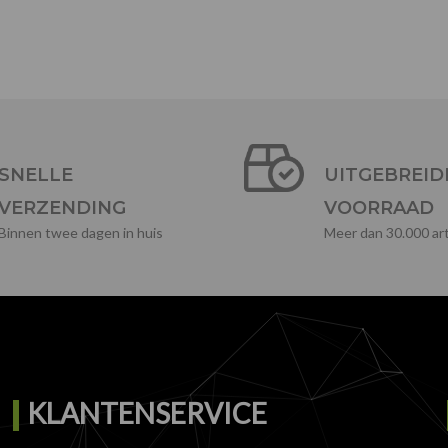
SNELLE
UITGEBREID
VERZENDING
VOORRAAD
Binnen twee dagen in huis
Meer dan 30.000 art
KLANTENSERVICE