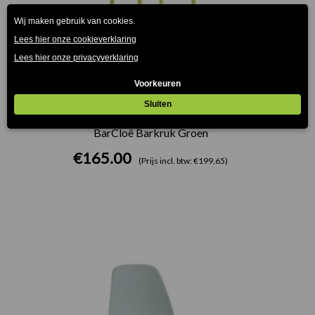
BarCloë Barkruk Groen
€
165.00
(Prijs incl. btw: €199,65)