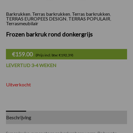
Barkrukken
,
Terras barkrukken
,
Terras barkrukken
,
TERRAS EUROPEES DESIGN
,
TERRAS POPULAIR
,
Terrasmeubilair
Frozen barkruk rond donkergrijs
€
159.00
(Prijs incl. btw: €192,39)
LEVERTIJD 3-4 WEKEN
Uitverkocht
Beschrijving
Specificaties