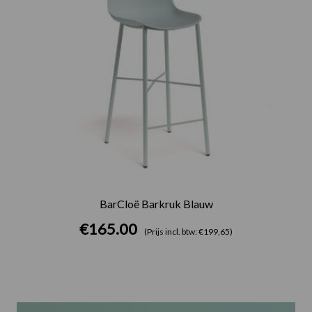
BarCloë Barkruk Blauw
€
165.00
(Prijs incl. btw: €199,65)