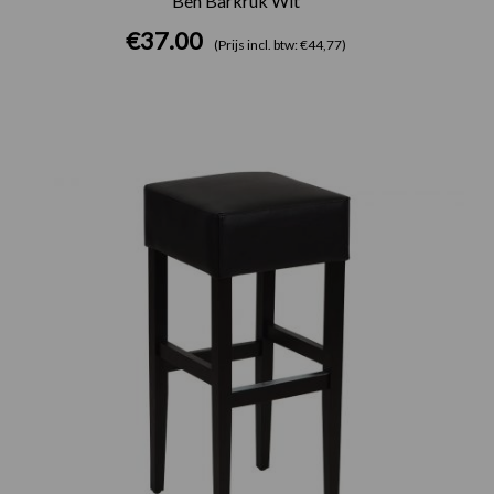
Ben Barkruk Wit
€
37.00
(Prijs incl. btw: €44,77)