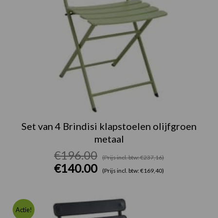
Set van 4 Brindisi klapstoelen olijfgroen
metaal
€
196.00
(Prijs incl. btw: €237,16)
€
140.00
(Prijs incl. btw: €169,40)
Oorspronk
Huidige
prijs
prijs
Actie!