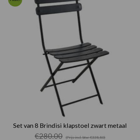
prijs
prijs
was:
is:
€280.00.
€256.00.
Set van 8 Brindisi klapstoel zwart metaal
€
280.00
(Prijs incl. btw: €338,80)