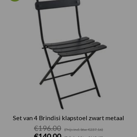
was:
is:
€196.00.
€140.00.
Set van 4 Brindisi klapstoel zwart metaal
€
196.00
(Prijs incl. btw: €237,16)
€
140.00