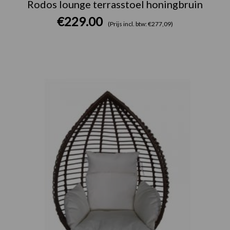
Rodos lounge terrasstoel honingbruin
€
229.00
(Prijs incl. btw: €277,09)