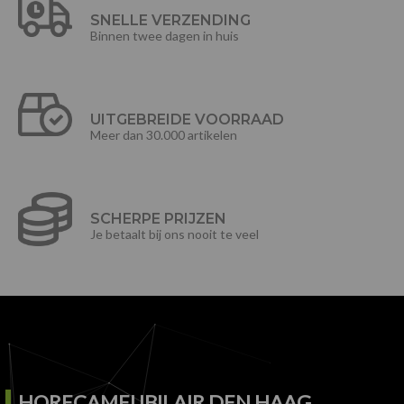
SNELLE VERZENDING
Binnen twee dagen in huis
UITGEBREIDE VOORRAAD
Meer dan 30.000 artikelen
SCHERPE PRIJZEN
Je betaalt bij ons nooit te veel
HORECAMEUBILAIR DEN HAAG