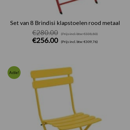
Set van 8 Brindisi klapstoelen rood metaal
€
280.00
(Prijs incl. btw: €338,80)
€
256.00
(Prijs incl. btw: €309,76)
Oorspronk
Huidige
prijs
prijs
Actie!
was:
is:
€280.00.
€256.00.