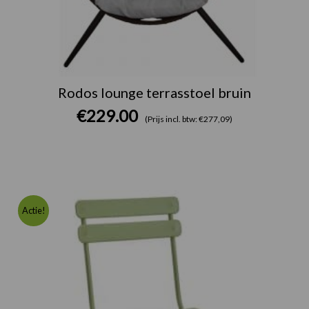
Rodos lounge terrasstoel bruin
€
229.00
(Prijs incl. btw: €277,09)
Oorspronk
Huidige
prijs
prijs
Actie!
was:
is:
€196.00.
€140.00.