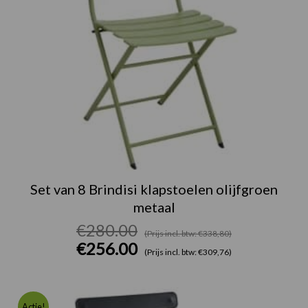
Set van 8 Brindisi klapstoelen olijfgroen
metaal
€
280.00
(Prijs incl. btw: €338,80)
€
256.00
(Prijs incl. btw: €309,76)
Oorspronk
Huidige
Actie!