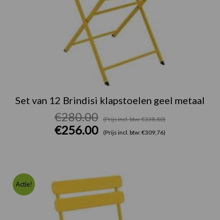
Set van 12 Brindisi klapstoelen geel metaal
€
280.00
(Prijs incl. btw: €338,80)
€
256.00
(Prijs incl. btw: €309,76)
Oorspronk
Huidige
prijs
prijs
Actie!
was:
is:
€280.00.
€256.00.