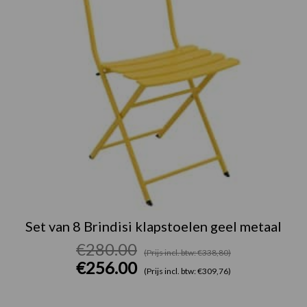
Set van 8 Brindisi klapstoelen geel metaal
€
280.00
(Prijs incl. btw: €338,80)
€
256.00
(Prijs incl. btw: €309,76)