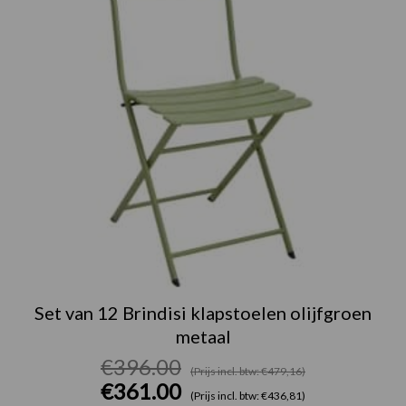
Set van 12 Brindisi klapstoelen olijfgroen
metaal
€
396.00
(Prijs incl. btw: €479,16)
€
361.00
(Prijs incl. btw: €436,81)