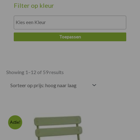
Filter op kleur
Toepassen
Showing 1–12 of 59 results
Oorspronk
Huidige
prijs
prijs
Actie!
was:
is:
€396.00.
€361.00.