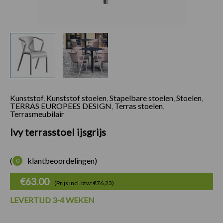
Kunststof
,
Kunststof stoelen
,
Stapelbare stoelen
,
Stoelen
,
Ivy terrasstoel ijsgr
TERRAS EUROPEES DESIGN
,
Terras stoelen
,
Terrasmeubilair
Ivy terrasstoel ijsgrijs
(
klantbeoordelingen)
0
€
63.00
(Prijs incl. btw: €76,23)
LEVERTIJD 3-4 WEKEN