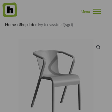
Hoo
Home
»
Shop-bb
»
Ivy terrasstoel ijsgrijs