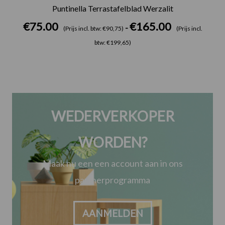
Puntinella Terrastafelblad Werzalit
€
75.00
€
165.00
-
(Prijs incl. btw: €90,75)
(Prijs incl.
btw: €199,65)
WEDERVERKOPER
WORDEN?
Maak nu een een account aan in ons
partnerprogramma
AANMELDEN