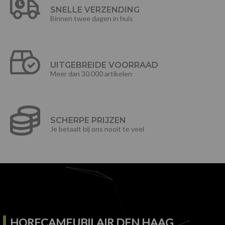
SNELLE VERZENDING
Binnen twee dagen in huis
UITGEBREIDE VOORRAAD
Meer dan 30.000 artikelen
SCHERPE PRIJZEN
Je betaalt bij ons nooit te veel
HORECAMEUBILAIR DEN HAAG