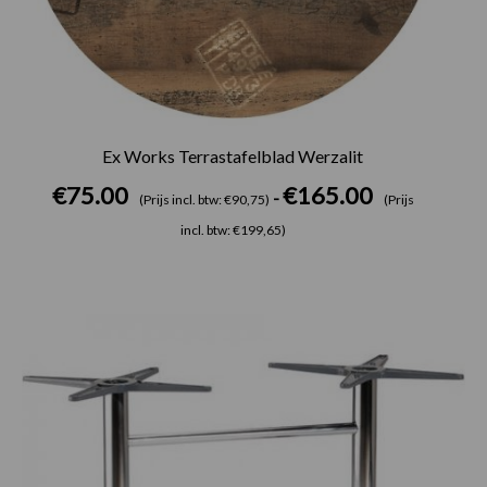
Ex Works Terrastafelblad Werzalit
€
75.00
€
165.00
-
(Prijs incl. btw: €90,75)
(Prijs
incl. btw: €199,65)