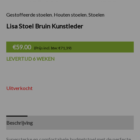
Gestoffeerde stoelen
,
Houten stoelen
,
Stoelen
Lisa Stoel Bruin Kunstleder
€
59.00
(Prijs incl. btw: €71,39)
LEVERTIJD 6 WEKEN
Uitverkocht
Beschrijving
Specificaties
Supersterke en comfortabele budgetstoel met de perfecte