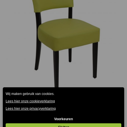
Steffi Stoel Groen Kunstleder
€
129.00
(Prijs incl. btw: €156,09)