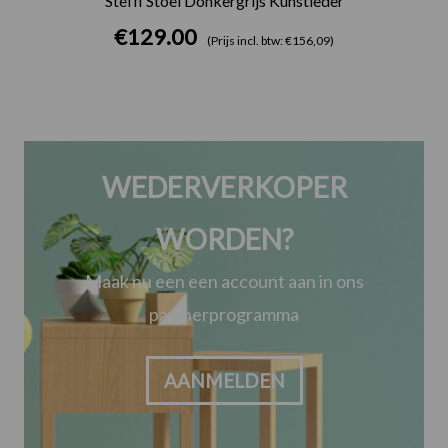
Steffi Stoel Donkergrijs Kunstleder
€
129.00
(Prijs incl. btw: €156,09)
WEDERVERKOPER
WORDEN?
Maak nu een een account aan in ons
partnerprogramma
AANMELDEN